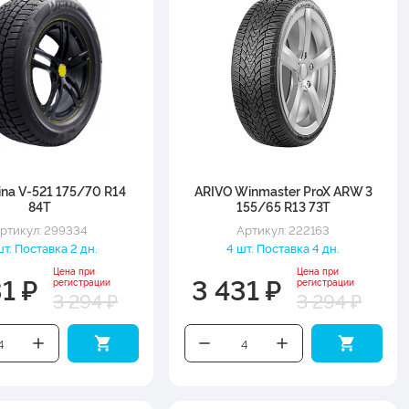
Brina V-521 175/70 R14
ARIVO Winmaster ProX ARW 3
84T
155/65 R13 73T
ртикул: 299334
Артикул: 222163
шт. Поставка 2 дн.
4 шт. Поставка 4 дн.
Цена при
Цена при
1 ₽
3 431 ₽
регистрации
регистрации
3 294 ₽
3 294 ₽