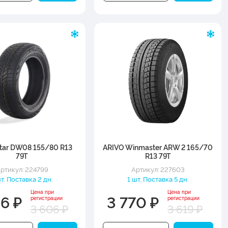
tar DW08 155/80 R13
ARIVO Winmaster ARW 2 165/70
79T
R13 79T
ртикул: 224799
Артикул: 227603
шт. Поставка 2 дн.
1 шт. Поставка 5 дн.
Цена при
Цена при
56 ₽
3 770 ₽
регистрации
регистрации
3 606 ₽
3 619 ₽