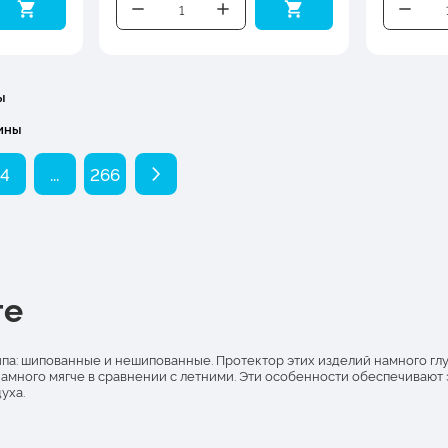
ы
ины
4
...
266
ге
а: шипованные и нешипованные. Протектор этих изделий намного глубж
намного мягче в сравнении с летними. Эти особенности обеспечивают
уха.