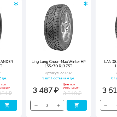
LANDER
Ling Long Green-Max Winter HP
LANDS
3T
155/70 R13 75T
1
7
Артикул: 223732
2 дн.
3 шт. Поставка 4 дн.
87 
 при
Цена при
3 487 ₽
3 51
страции
регистрации
324 ₽
3 348 ₽