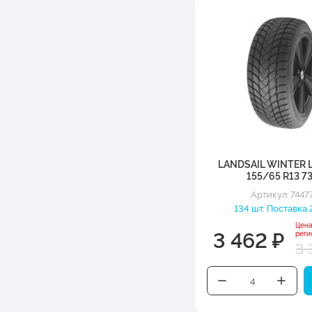
LANDSAIL WINTER 
155/65 R13 7
Артикул: 7447
134 шт. Поставка 
Цена
3 462 ₽
реги
3 