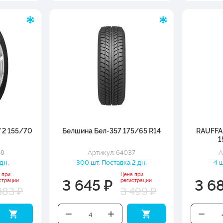
 2 155/70
Белшина Бел-357 175/65 R14
RAUFF
1
48
Артикул: 64037
А
дн.
300 шт. Поставка 2 дн.
4 ш
 при
Цена при
3 645 ₽
3 6
страции
регистрации
383 ₽
3 499 ₽