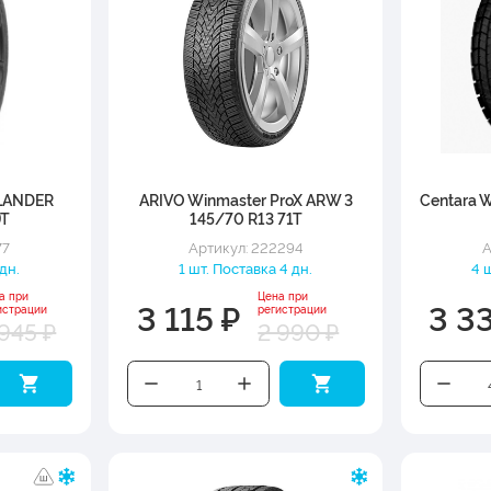
LANDER
ARIVO Winmaster ProX ARW 3
Centara W
9T
145/70 R13 71T
77
Артикул: 222294
А
 дн.
1 шт. Поставка 4 дн.
4 
а при
Цена при
3 115 ₽
3 3
истрации
регистрации
 945 ₽
2 990 ₽