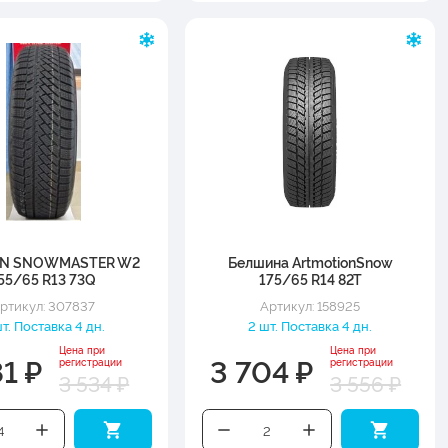
AN SNOWMASTER W2
Белшина ArtmotionSnow
55/65 R13 73Q
175/65 R14 82T
ртикул: 307837
Артикул: 158925
т. Поставка 4 дн.
2 шт. Поставка 4 дн.
Цена при
Цена при
81 ₽
3 704 ₽
регистрации
регистрации
3 534 ₽
3 556 ₽