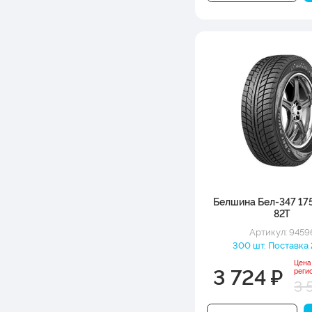
Белшина Бел-347 17
82T
Артикул: 9459
300 шт. Поставка 
Цена
3 724 ₽
реги
3 