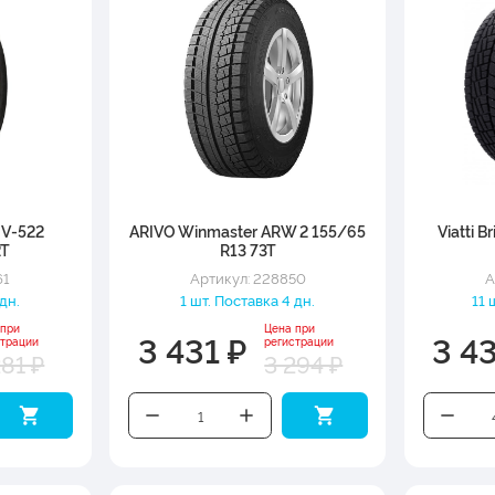
o V-522
ARIVO Winmaster ARW 2 155/65
Viatti 
2T
R13 73T
61
Артикул: 228850
А
 дн.
1 шт. Поставка 4 дн.
11 
 при
Цена при
3 431 ₽
3 43
страции
регистрации
281 ₽
3 294 ₽