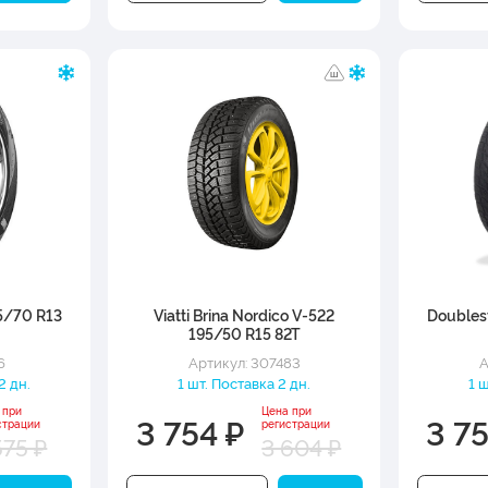
5/70 R13
Viatti Brina Nordico V-522
Doubles
195/50 R15 82T
6
Артикул: 307483
А
2 дн.
1 шт. Поставка 2 дн.
1 
 при
Цена при
3 754 ₽
3 7
страции
регистрации
575 ₽
3 604 ₽