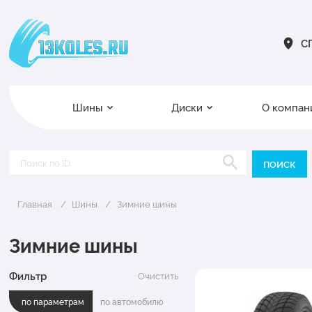
СП
Шины
Диски
О компан
Главная
Шины
Зимние шины
Зимние шины
Фильтр
Очистить
по параметрам
по автомобилю