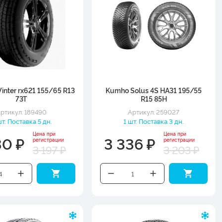
inter rx621 155/65 R13
Kumho Solus 4S HA31 195/55
73T
R15 85H
ртикул: 189490
Артикул: 259027
шт. Поставка 5 дн.
1 шт. Поставка 3 дн.
Цена при
Цена при
30 ₽
3 336 ₽
регистрации
регистрации
3 197 ₽
3 203 ₽