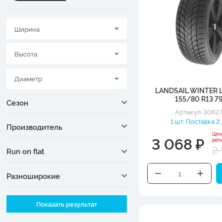
Ширина
Высота
Диаметр
LANDSAIL WINTER 
155/80 R13 7
Сезон
Артикул: 3062
1 шт. Поставка 2
Производитель
Цен
3 068 ₽
рег
2
Run on flat
Разноширокие
Ширина
Показать результат
Высота