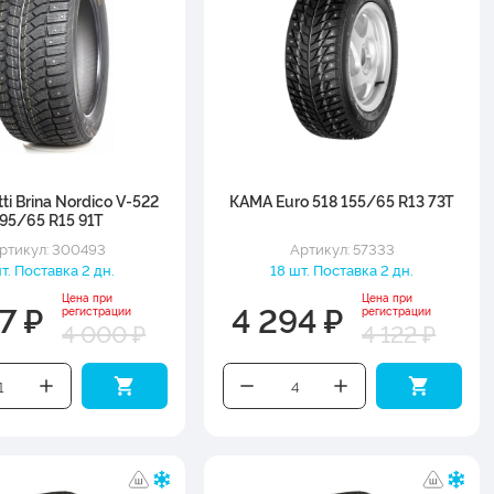
atti Brina Nordico V-522
КАМА Euro 518 155/65 R13 73T
95/65 R15 91T
ртикул: 300493
Артикул: 57333
шт. Поставка 2 дн.
18 шт. Поставка 2 дн.
Цена при
Цена при
7 ₽
4 294 ₽
регистрации
регистрации
4 000 ₽
4 122 ₽