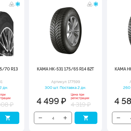
5/70 R13
КАМА НК-531 175/65 R14 82T
КАМА НК
81
Артикул: 177599
2 дн.
300 шт. Поставка 2 дн.
260 
 при
Цена при
4 499 ₽
4 5
страции
регистрации
308 ₽
4 319 ₽