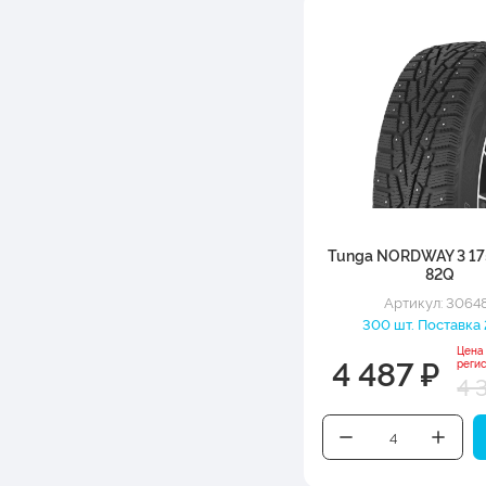
Tunga NORDWAY 3 17
82Q
Артикул: 3064
300 шт. Поставка 
Цена
4 487 ₽
реги
4 