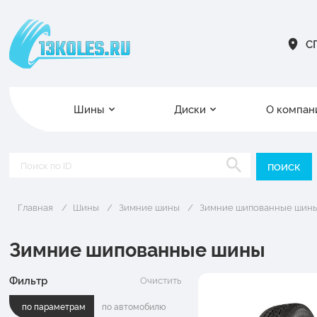
СП
Шины
Диски
О компан
Главная
Шины
Зимние шины
Зимние шипованные шин
Зимние шипованные шины
Фильтр
Очистить
по параметрам
по автомобилю