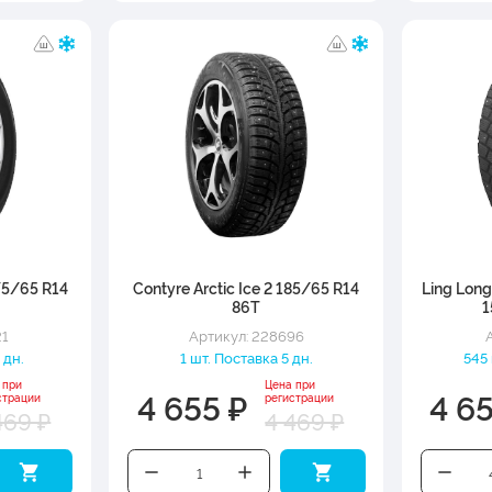
75/65 R14
Contyre Arctic Ice 2 185/65 R14
Ling Long
86T
1
21
Артикул: 228696
 дн.
1 шт. Поставка 5 дн.
545 
 при
Цена при
4 655 ₽
4 6
страции
регистрации
469 ₽
4 469 ₽