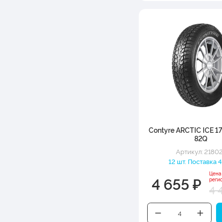
Contyre ARCTIC ICE 1
82Q
Артикул: 2180
12 шт. Поставка 4
Цена
4 655 ₽
реги
4 