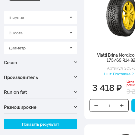
Ширина
Высота
Диаметр
Viatti Brina Nordic
175/65 R14 8
Сезон
Артикул: 3057
1 шт. Поставка 2
Производитель
Цена
3 418 ₽
реги
3 
Run on flat
Разноширокие
Ширина
Показать результат
Высота