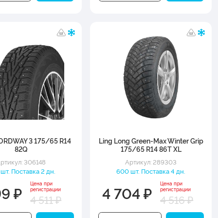
ORDWAY 3 175/65 R14
Ling Long Green-Max Winter Grip
82Q
175/65 R14 86T XL
ртикул: 306148
Артикул: 289303
шт. Поставка 2 дн.
600 шт. Поставка 4 дн.
Цена при
Цена при
99 ₽
4 704 ₽
регистрации
регистрации
4 511 ₽
4 516 ₽