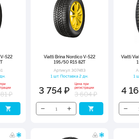
o V-522
Viatti Brina Nordico V-522
Viatti Vi
2T
195/50 R15 82T
1
61
Артикул: 307483
А
 дн.
1 шт. Поставка 2 дн.
1 
 при
Цена при
3 754 ₽
4 16
страции
регистрации
281 ₽
3 604 ₽