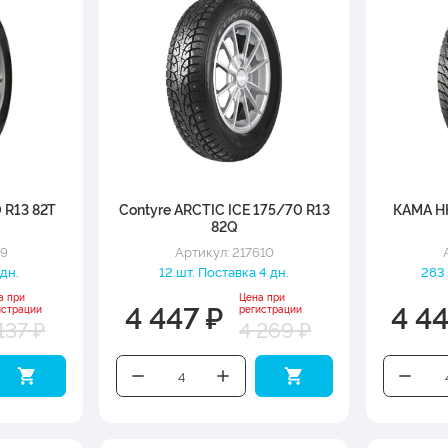
 R13 82T
Contyre ARCTIC ICE 175/70 R13
КАМА НК
82Q
79
Артикул: 217610
 дн.
12 шт. Поставка 4 дн.
283 
а при
Цена при
4 447 ₽
4 4
истрации
регистрации
137 ₽
4 269 ₽