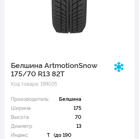
Белшина ArtmotionSnow
175/70 R13 82T
Код товара: 188025
Производитель:
Белшина
Ширина
175
Высота
70
Диаметр
13
Индекс
T (до 190