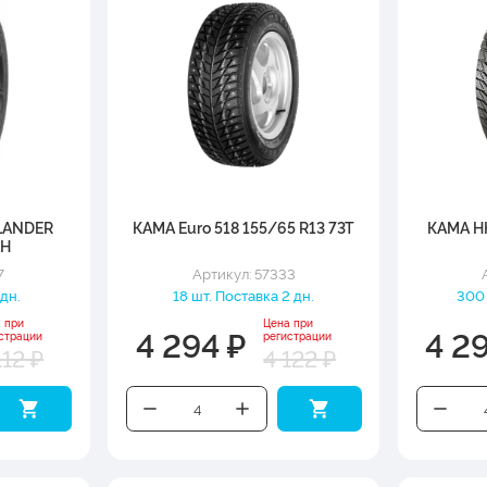
LANDER
КАМА Euro 518 155/65 R13 73T
КАМА НК
2H
7
Артикул: 57333
 дн.
18 шт. Поставка 2 дн.
300 
 при
Цена при
4 294 ₽
4 2
страции
регистрации
112 ₽
4 122 ₽