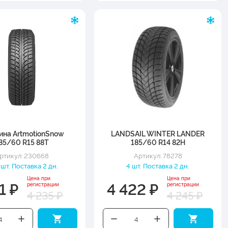
ина ArtmotionSnow
LANDSAIL WINTER LANDER
85/60 R15 88T
185/60 R14 82H
ртикул: 230668
Артикул: 78278
шт. Поставка 2 дн.
4 шт. Поставка 2 дн.
Цена при
Цена при
1 ₽
4 422 ₽
регистрации
регистрации
4 235 ₽
4 245 ₽