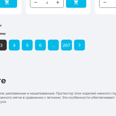
ы
ины
3
4
5
6
...
267
ге
а: шипованные и нешипованные. Протектор этих изделий намного глубж
намного мягче в сравнении с летними. Эти особенности обеспечивают
уха.