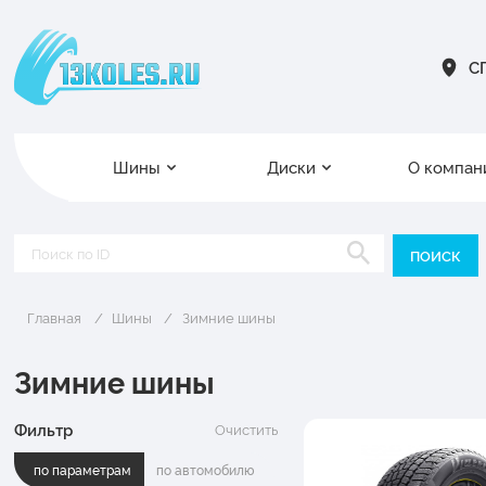
СП
Шины
Диски
О компан
Главная
Шины
Зимние шины
Зимние шины
Фильтр
Очистить
по параметрам
по автомобилю