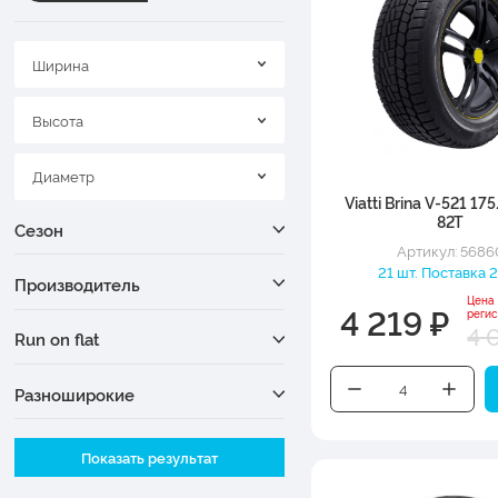
Ширина
Высота
Диаметр
Viatti Brina V-521 1
82T
Сезон
Артикул: 5686
21 шт. Поставка 2
Производитель
Цена
4 219 ₽
реги
4 
Run on flat
Разноширокие
Ширина
Показать результат
Высота