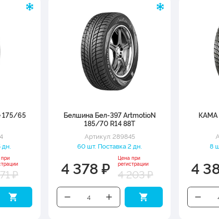
e 175/65
Белшина Бел-397 ArtmotioN
КАМА 
185/70 R14 88T
4
Артикул: 289845
А
 дн.
60 шт. Поставка 2 дн.
8 ш
 при
Цена при
4 378 ₽
4 3
страции
регистрации
171 ₽
4 203 ₽