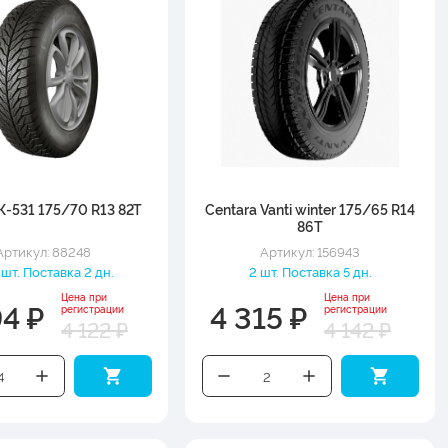
-531 175/70 R13 82T
Centara Vanti winter 175/65 R14
86T
Артикул: 88248
Артикул: 156943
шт. Поставка 2 дн.
2 шт. Поставка 5 дн.
Цена при
Цена при
94 ₽
4 315 ₽
регистрации
регистрации
4 122 ₽
4 142 ₽