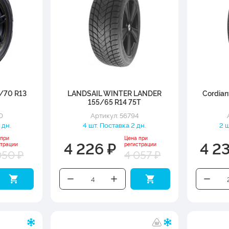
75/70 R13
LANDSAIL WINTER LANDER
Cordian
155/65 R14 75T
0
Артикул: 56794
 дн.
4 шт. Поставка 2 дн.
2 ш
 при
Цена при
4 226 ₽
4 2
страции
регистрации
050 ₽
4 057 ₽