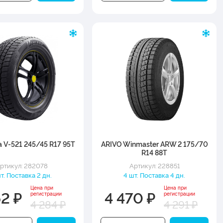
ina V-521 245/45 R17 95T
ARIVO Winmaster ARW 2 175/70
R14 88T
ртикул: 282078
Артикул: 228851
шт. Поставка 2 дн.
4 шт. Поставка 4 дн.
Цена при
Цена при
62 ₽
4 470 ₽
регистрации
регистрации
4 284 ₽
4 291 ₽