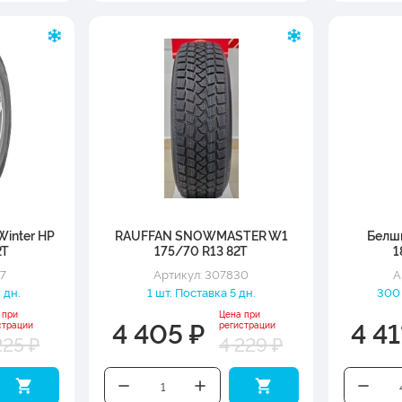
Winter HP
RAUFFAN SNOWMASTER W1
Белш
2T
175/70 R13 82T
1
37
Артикул: 307830
А
 дн.
1 шт. Поставка 5 дн.
300 
 при
Цена при
4 405 ₽
4 41
страции
регистрации
225 ₽
4 229 ₽