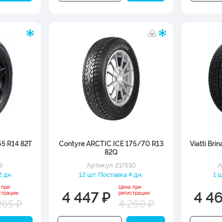
65 R14 82T
Contyre ARCTIC ICE 175/70 R13
Viatti Br
82Q
9
Артикул: 217610
А
2 дн.
12 шт. Поставка 4 дн.
1 
 при
Цена при
4 447 ₽
4 4
страции
регистрации
265 ₽
4 269 ₽