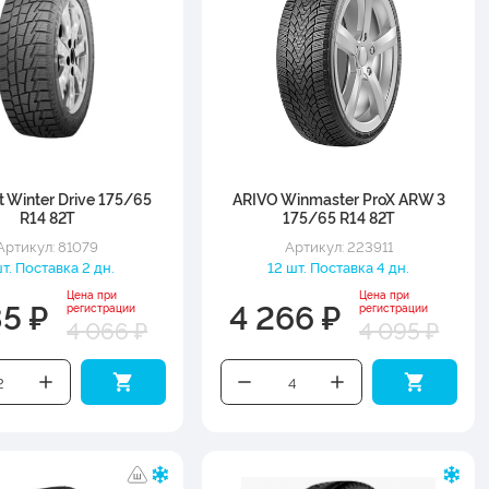
t Winter Drive 175/65
ARIVO Winmaster ProX ARW 3
R14 82T
175/65 R14 82T
Артикул: 81079
Артикул: 223911
т. Поставка 2 дн.
12 шт. Поставка 4 дн.
Цена при
Цена при
35 ₽
4 266 ₽
регистрации
регистрации
4 066 ₽
4 095 ₽