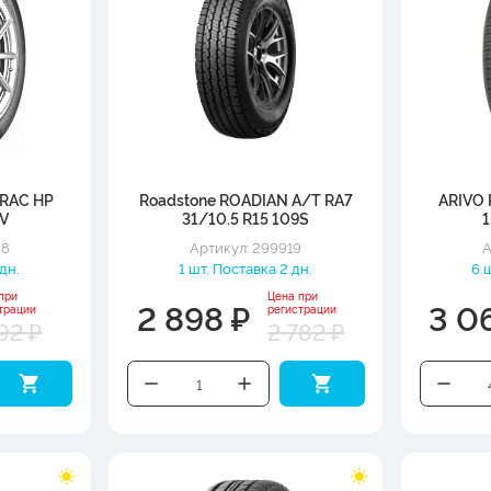
RAC HP
Roadstone ROADIAN A/T RA7
ARIVO
1V
31/10.5 R15 109S
1
38
Артикул: 299919
А
 дн.
1 шт. Поставка 2 дн.
6 
при
Цена при
2 898 ₽
3 0
трации
регистрации
92 ₽
2 782 ₽