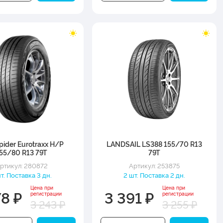
pider Eurotraxx H/P
LANDSAIL LS388 155/70 R13
55/80 R13 79T
79T
ртикул: 280872
Артикул: 253875
шт. Поставка 3 дн.
2 шт. Поставка 2 дн.
Цена при
Цена при
78 ₽
3 391 ₽
регистрации
регистрации
3 243 ₽
3 255 ₽