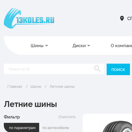
СП
Шины
Диски
О компан
Главная
Шины
Летние шины
Летние шины
Фильтр
Очистить
по параметрам
по автомобилю