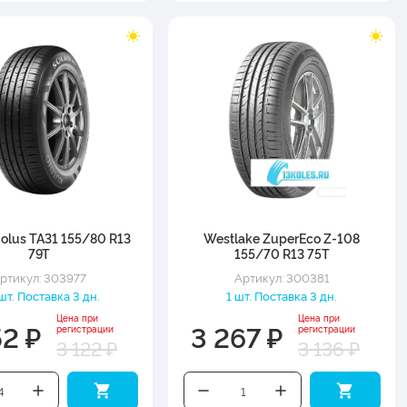
olus TA31 155/80 R13
Westlake ZuperEco Z-108
79T
155/70 R13 75T
ртикул: 303977
Артикул: 300381
шт. Поставка 3 дн.
1 шт. Поставка 3 дн.
Цена при
Цена при
52 ₽
3 267 ₽
регистрации
регистрации
3 122 ₽
3 136 ₽