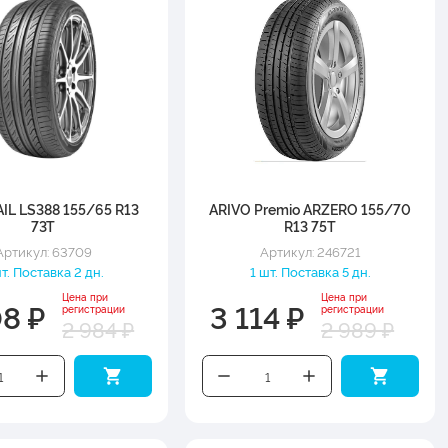
IL LS388 155/65 R13
ARIVO Premio ARZERO 155/70
73T
R13 75T
Артикул: 63709
Артикул: 246721
шт. Поставка 2 дн.
1 шт. Поставка 5 дн.
Цена при
Цена при
08 ₽
3 114 ₽
регистрации
регистрации
2 984 ₽
2 989 ₽