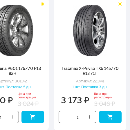
leria P601 175/70 R13
Tracmax X-Privilo TX5 145/70
82H
R13 71T
Артикул: 301142
Артикул: 221441
шт. Поставка 5 дн.
1 шт. Поставка 3 дн.
Цена при
Цена при
50 ₽
3 173 ₽
регистрации
регистрации
3 024 ₽
3 046 ₽