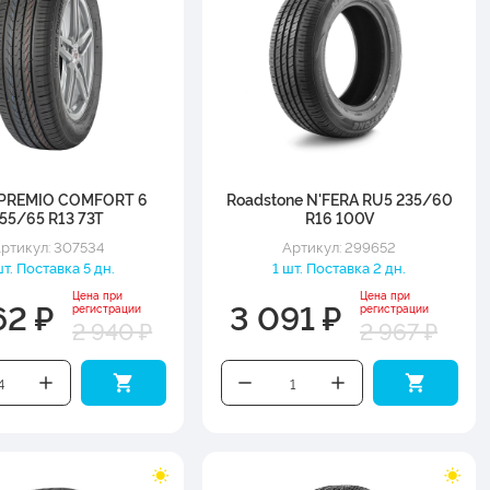
 PREMIO COMFORT 6
Roadstone N'FERA RU5 235/60
55/65 R13 73T
R16 100V
ртикул: 307534
Артикул: 299652
шт. Поставка 5 дн.
1 шт. Поставка 2 дн.
Цена при
Цена при
62 ₽
3 091 ₽
регистрации
регистрации
2 940 ₽
2 967 ₽