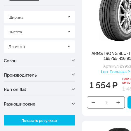
Ширина
Высота
Диаметр
ARMSTRONG BLU-T
195/55 R16 9
Сезон
Артикул: 2995
1 шт. Поставка 2
Производитель
Цена 
1 554 ₽
регис
1 4
Run on flat
Разноширокие
Ширина
Показать результат
Высота