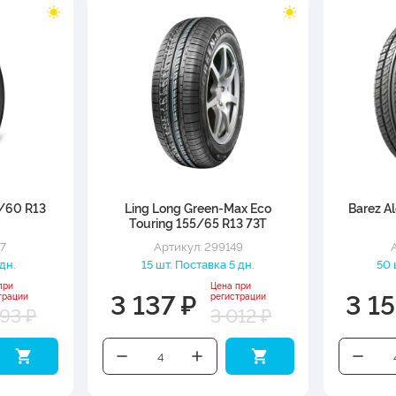
5/60 R13
Ling Long Green-Max Eco
Barez A
Touring 155/65 R13 73T
77
Артикул: 299149
дн.
15 шт. Поставка 5 дн.
50 
при
Цена при
3 137 ₽
3 1
трации
регистрации
993 ₽
3 012 ₽