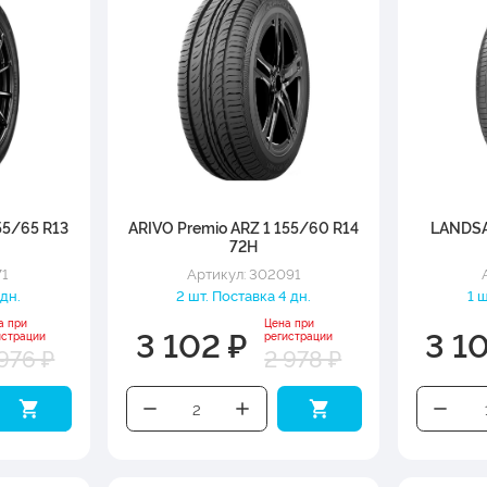
55/65 R13
ARIVO Premio ARZ 1 155/60 R14
LANDSA
72H
71
Артикул: 302091
 дн.
2 шт. Поставка 4 дн.
1 
а при
Цена при
3 102 ₽
3 1
истрации
регистрации
976 ₽
2 978 ₽