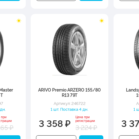
Master
ARIVO Premio ARZERO 155/80
Lands
5T
R13 79T
1
97
Артикул: 246722
А
 дн.
1 шт. Поставка 4 дн.
1 
 при
Цена при
3 358 ₽
3 3
страции
регистрации
165 ₽
3 224 ₽