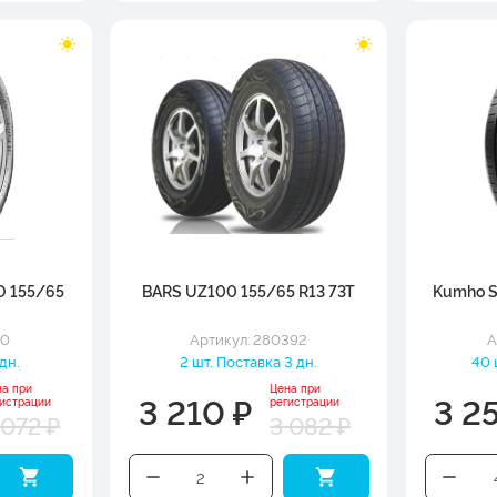
O 155/65
BARS UZ100 155/65 R13 73T
Kumho S
20
Артикул: 280392
А
 дн.
2 шт. Поставка 3 дн.
40 
на при
Цена при
3 210 ₽
3 2
гистрации
регистрации
 072 ₽
3 082 ₽