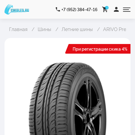
0
+7 (952) 384-47-16
Главная
Шины
Летние шины
ARIVO Premio
При регистрации скика 4%