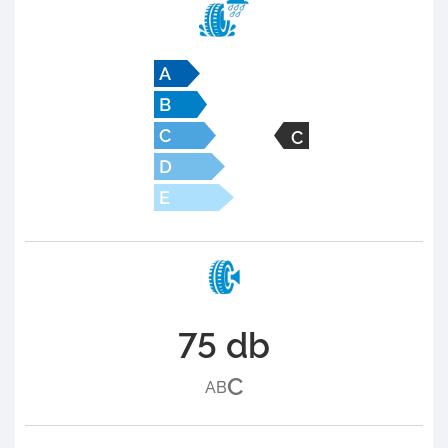
C
75 db
C
A
B