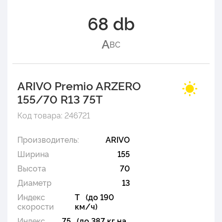
68 db
A
B
C
ARIVO Premio ARZERO
155/70 R13 75T
Код товара: 246721
Производитель:
ARIVO
Ширина
155
Высота
70
Диаметр
13
Индекс
T (до 190
скорости
км/ч)
Индекс
75 (до 387 кг на