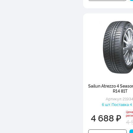
Sailun Atrezzo 4 Seas
R14 81T
Артикул: 21934
6 шт. Поставка 4
Цена
4 688 ₽
реги
4 