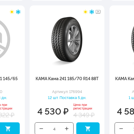
21 145/65
КАМА Кама 241 185/70 R14 88T
КАМА Кам
10
Артикул: 176994
А
 дн.
12 шт. Поставка 5 дн.
1 
а при
Цена при
4 530 ₽
4 5
истрации
регистрации
322 ₽
4 349 ₽