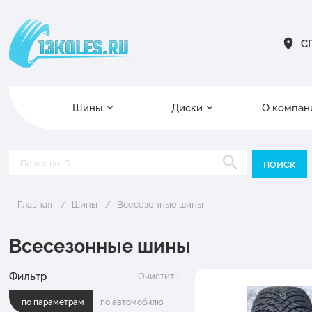
СП
Шины
Диски
О компан
Главная
Шины
Всесезонные шины
Всесезонные шины
Фильтр
Очистить
по параметрам
по автомобилю