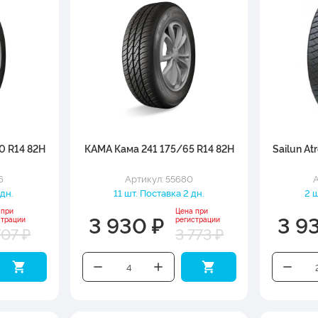
0 R14 82H
КАМА Кама 241 175/65 R14 82H
Sailun At
6
Артикул: 55680
А
 дн.
11 шт. Поставка 2 дн.
2 ш
 при
Цена при
3 930 ₽
3 9
страции
регистрации
707 ₽
3 773 ₽