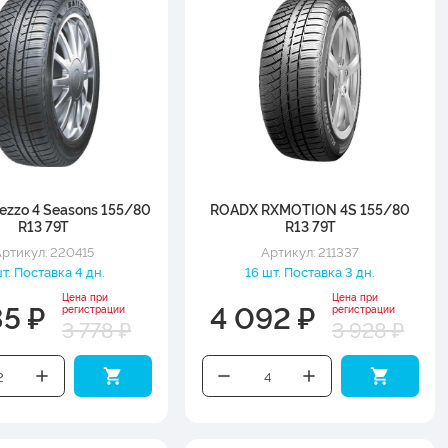
rezzo 4 Seasons 155/80
ROADX RXMOTION 4S 155/80
R13 79T
R13 79T
ртикул: 220415
Артикул: 211337
т. Поставка 4 дн.
16 шт. Поставка 3 дн.
Цена при
Цена при
35 ₽
4 092 ₽
регистрации
регистрации
3 778 ₽
3 928 ₽