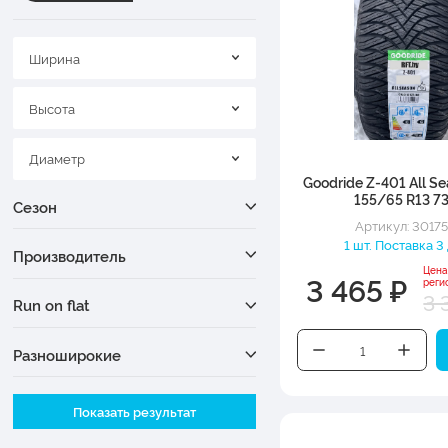
Ширина
Высота
Диаметр
Goodride Z-401 All Se
155/65 R13 7
Сезон
Артикул: 3017
1 шт. Поставка 3
Производитель
Цена
3 465 ₽
реги
3 
Run on flat
Разноширокие
Ширина
Показать результат
Высота