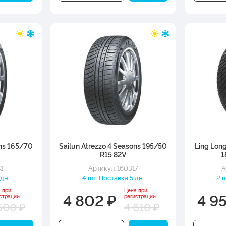
ons 165/70
Sailun Atrezzo 4 Seasons 195/50
Ling Lon
R15 82V
1
1
Артикул: 160317
А
 дн.
4 шт. Поставка 5 дн.
2 ш
 при
Цена при
4 802 ₽
4 9
страции
регистрации
500 ₽
4 610 ₽