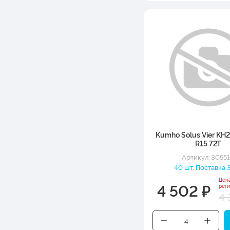
Kumho Solus Vier KH
R15 72T
Артикул: 3055
40 шт. Поставка 3
Цен
4 502 ₽
рег
4 