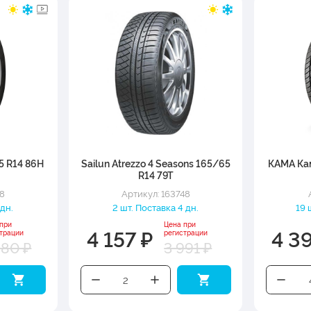
5 R14 86H
Sailun Atrezzo 4 Seasons 165/65
КАМА Кам
R14 79T
48
Артикул: 163748
 дн.
2 шт. Поставка 4 дн.
19 
 при
Цена при
4 157 ₽
4 3
трации
регистрации
980 ₽
3 991 ₽