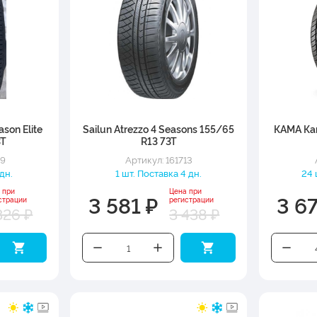
ason Elite
Sailun Atrezzo 4 Seasons 155/65
КАМА Кам
3T
R13 73T
59
Артикул: 161713
 дн.
1 шт. Поставка 4 дн.
24 
 при
Цена при
3 581 ₽
3 6
страции
регистрации
326 ₽
3 438 ₽