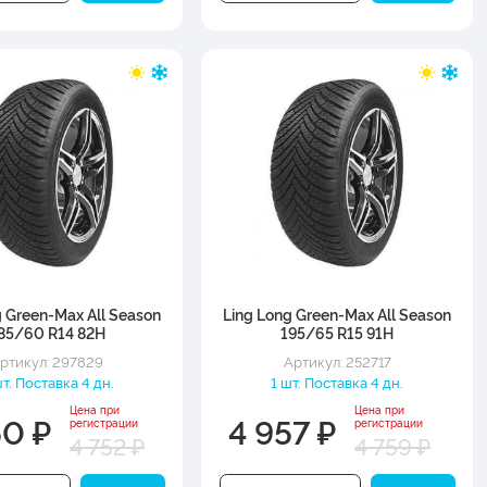
g Green-Max All Season
Ling Long Green-Max All Season
85/60 R14 82H
195/65 R15 91H
ртикул: 297829
Артикул: 252717
т. Поставка 4 дн.
1 шт. Поставка 4 дн.
Цена при
Цена при
50 ₽
4 957 ₽
регистрации
регистрации
4 752 ₽
4 759 ₽