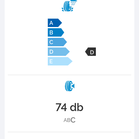
D
74 db
C
A
B