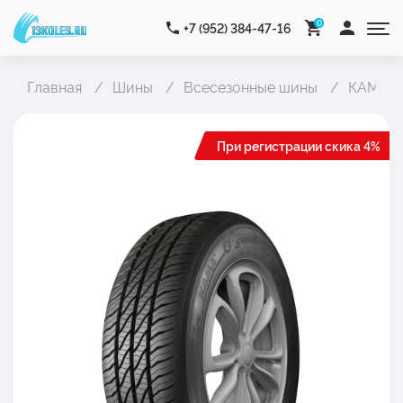
0
+7 (952) 384-47-16
Главная
Шины
Всесезонные шины
КАМА К
При регистрации скика 4%