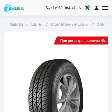
0
+7 (952) 384-47-16
Главная
Шины
Всесезонные шины
КАМА К
При регистрации скика 4%