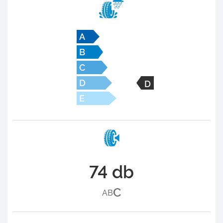
D
74 db
C
A
B