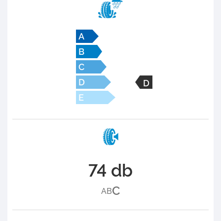
D
74 db
C
A
B