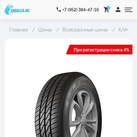
0
+7 (952) 384-47-16
Главная
Шины
Всесезонные шины
КАМА К
При регистрации скика 4%