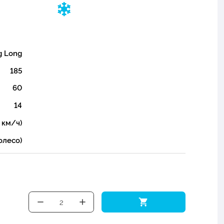
g Long
185
60
14
 км/ч)
олесо)