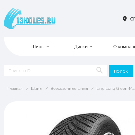
СП
Шины
Диски
О компан
Главная
Шины
Всесезонные шины
Ling Long Green-Max