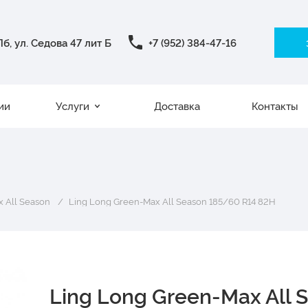
б, ул. Седова 47 лит Б
+7 (952) 384-47-16
ии
Услуги
Доставка
Контакты
 All Season
Ling Long Green-Max All Season 185/60 R14 82H
Ling Long Green-Max All 