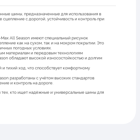
нные шины, предназначенные для использования в
 сцепление с дорогой, устойчивость и контроль при
-Max All Season имеют специальный рисунок
пление как на сухом, так и на мокром покрытии. Это
личных погодных условиях.
ым материалам и передовым технологиям
eason обладают высокой износостойкостью и долгим
 и тихий ход, что способствует комфортному
ason разработаны с учётом высоких стандартов
ение и контроль на дороге.
 тех, кто ищет надёжные и универсальные шины для