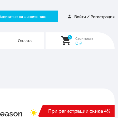
Войти
/
Регистрация
Записаться на шиномонтаж
0
Стоимость
Оплата
0
₽
При регистрации скика 4%
Season