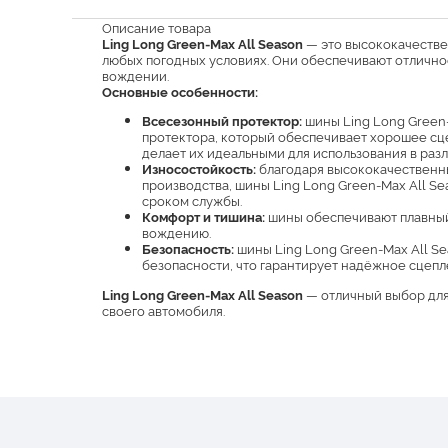
Описание товара
Ling Long Green-Max All Season
— это высококачестве
любых погодных условиях. Они обеспечивают отличное
вождении.
Основные особенности:
Всесезонный протектор:
шины Ling Long Green
протектора, который обеспечивает хорошее сце
делает их идеальными для использования в раз
Износостойкость:
благодаря высококачественн
производства, шины Ling Long Green-Max All S
сроком службы.
Комфорт и тишина:
шины обеспечивают плавный
вождению.
Безопасность:
шины Ling Long Green-Max All Se
безопасности, что гарантирует надёжное сцепл
Ling Long Green-Max All Season
— отличный выбор для
своего автомобиля.