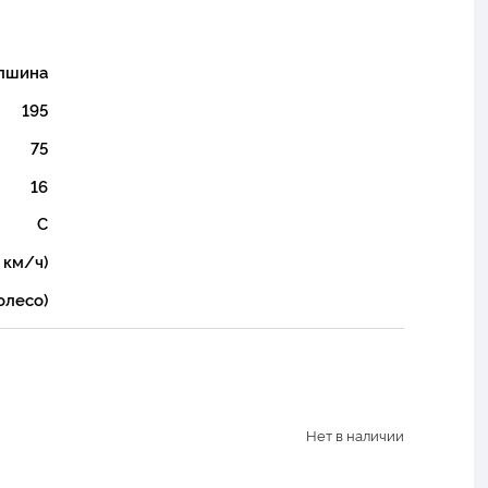
лшина
195
75
16
C
 км/ч)
олесо)
Нет в наличии