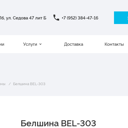
б, ул. Седова 47 лит Б
+7 (952) 384-47-16
ии
Услуги
Доставка
Контакты
ины
Белшина BEL-303
Белшина BEL-303