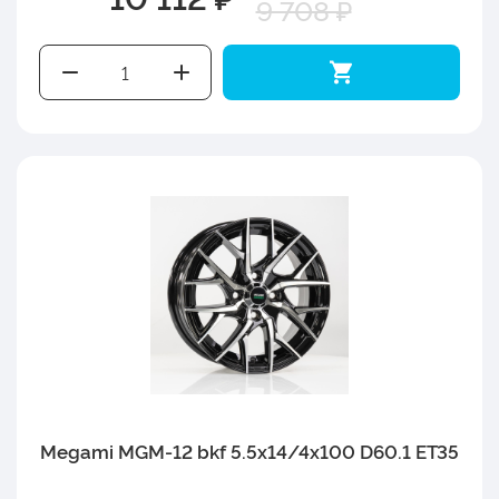
9 708 ₽
Megami MGM-12 bkf 5.5x14/4x100 D60.1 ET35