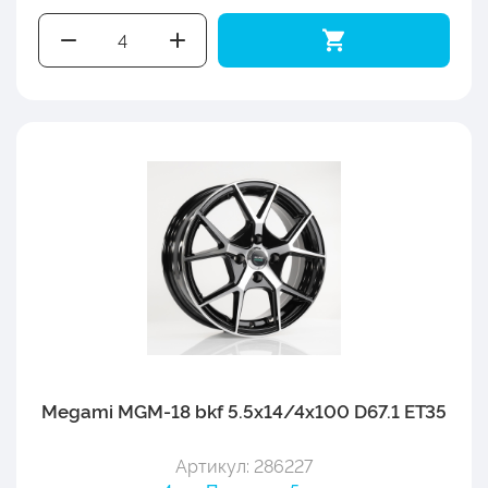
Megami MGM-18 bkf 5.5x14/4x100 D67.1 ET35
Артикул: 286227