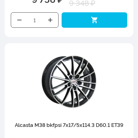
9 348 ₽
Alcasta M38 bkfpsi 7x17/5x114.3 D60.1 ET39