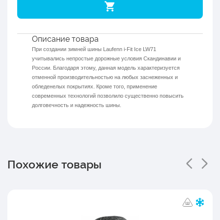
Описание товара
При создании зимней шины Laufenn i-Fit Ice LW71
учитывались непростые дорожные условия Скандинавии и
России. Благодаря этому, данная модель характеризуется
отменной производительностью на любых заснеженных и
обледенелых покрытиях. Кроме того, применение
современных технологий позволило существенно повысить
долговечность и надежность шины.
Похожие товары