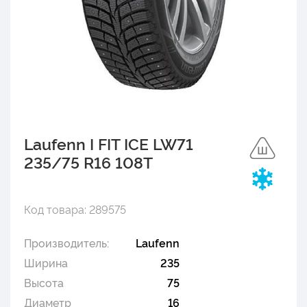
Laufenn I FIT ICE LW71
235/75 R16 108T
Код товара: 289575
Производитель:
Laufenn
Ширина
235
Высота
75
Диаметр
16