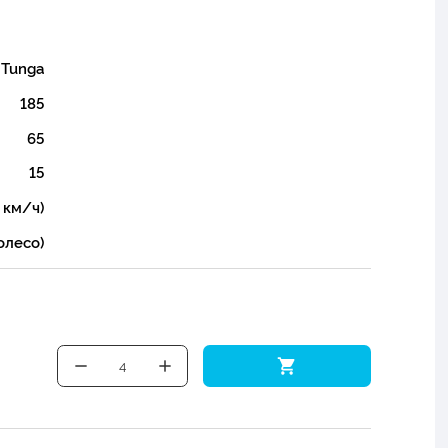
Tunga
185
65
15
 км/ч)
олесо)