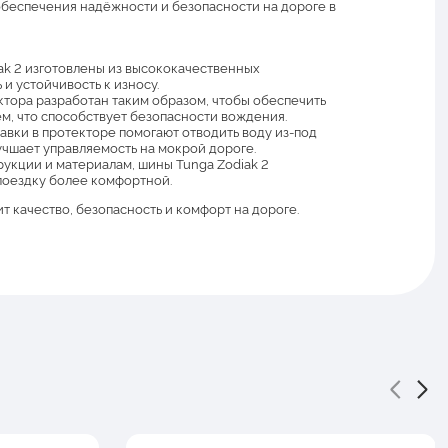
обеспечения надёжности и безопасности на дороге в
ak 2 изготовлены из высококачественных
и устойчивость к износу.
тора разработан таким образом, чтобы обеспечить
, что способствует безопасности вождения.
вки в протекторе помогают отводить воду из-под
учшает управляемость на мокрой дороге.
рукции и материалам, шины Tunga Zodiak 2
 поездку более комфортной.
т качество, безопасность и комфорт на дороге.