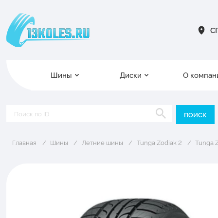
СП
Шины
Диски
О компан
Главная
Шины
Летние шины
Tunga Zodiak 2
Tunga Z