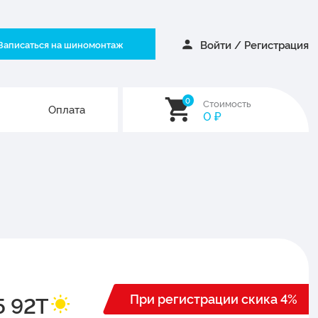
Войти
/
Регистрация
Записаться на шиномонтаж
0
Стоимость
Оплата
0
₽
При регистрации скика 4%
5 92T