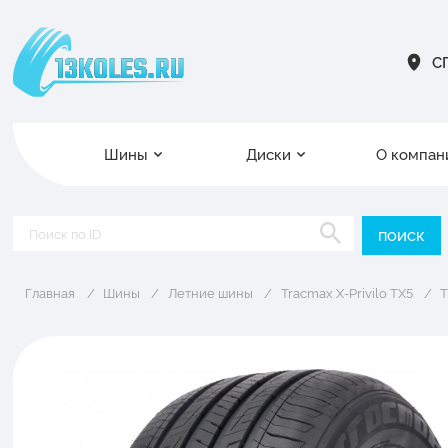
СП
Шины
Диски
О компан
Главная
Шины
Летние шины
Tracmax X-Privilo TX5
T