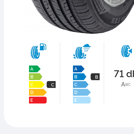
71 d
B
A
B
C
C