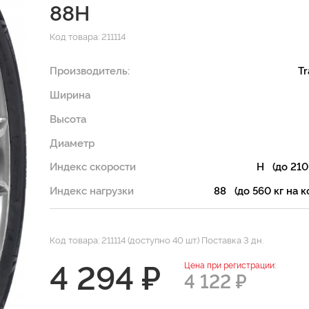
88H
Код товара: 211114
Производитель:
T
Ширина
Высота
Диаметр
Индекс скорости
H (до 210
Индекс нагрузки
88 (до 560 кг на к
Код товара: 211114 (доступно 40 шт.) Поставка 3 дн.
4 294 ₽
Цена при регистрации:
4 122 ₽