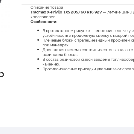
Описание товара
Tracmax X-Privilo TX5 205/60 R16 92V
— летние шины 
кроссоверов.
Особенности:
В протекторном рисунке — многочисленные узк
устойчивость и продольную сцепку с мокрой по
Плечевые блоки с трапециевидным профилем сп
при манёврах.
Дренажная система состоит из сотен каналов 
резиновых блоков.
В состав резиновой смеси введены топливосбе
качению.
Противоизносные присадки увеличивают срок хо
b