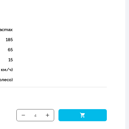
racmax
185
65
15
 км/ч)
олесо)