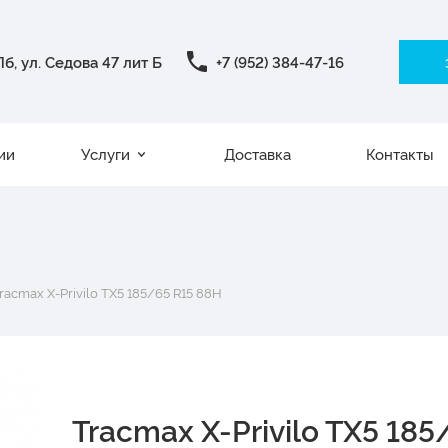
б, ул. Седова 47 лит Б
+7 (952) 384-47-16
ии
Услуги
Доставка
Контакты
racmax X-Privilo TX5 185/65 R15 88H
Tracmax X-Privilo TX5 185