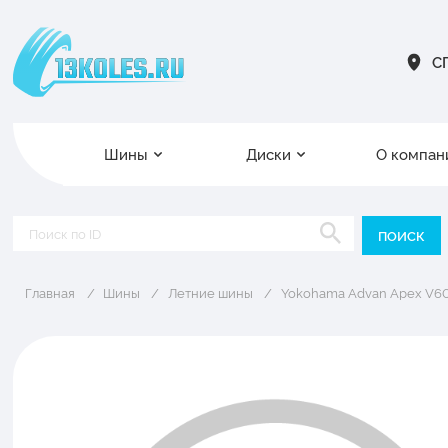
СП
Шины
Диски
О компан
Главная
Шины
Летние шины
Yokohama Advan Apex V6