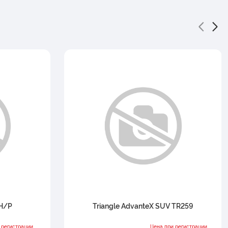
 H/P
Triangle AdvanteX SUV TR259
 регистрации
Цена при регистрации