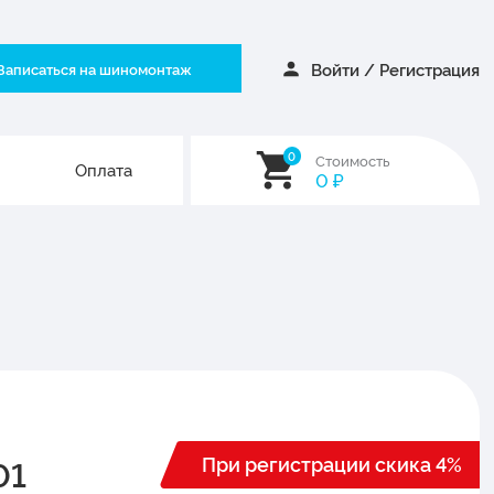
Войти
/
Регистрация
Записаться на шиномонтаж
0
Стоимость
Оплата
0
₽
При регистрации скика 4%
01