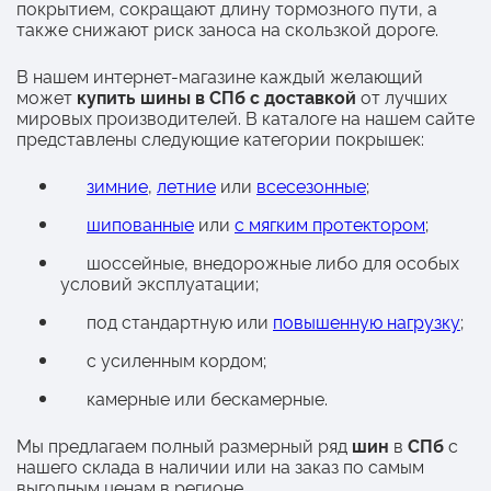
покрытием, сокращают длину тормозного пути, а
также снижают риск заноса на скользкой дороге.
В нашем интернет-магазине каждый желающий
может
купить шины в СПб с доставкой
от лучших
мировых производителей. В каталоге на нашем сайте
представлены следующие категории покрышек:
зимние
,
летние
или
всесезонные
;
шипованные
или
с мягким протектором
;
шоссейные, внедорожные либо для особых
условий эксплуатации;
под стандартную или
повышенную нагрузку
;
с усиленным кордом;
камерные или бескамерные.
Мы предлагаем полный размерный ряд
шин
в
СПб
с
нашего склада в наличии или на заказ по самым
выгодным ценам в регионе.