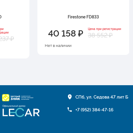
D
Firestone FD833
40 158 ₽
при
Цена при регистрации
трации
38 552 ₽
237 ₽
Нет в наличии
СПб, ул. Седова 47 лит Б
+7 (952) 384-47-16