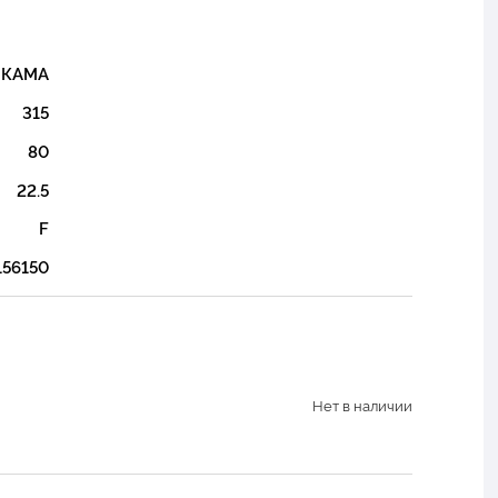
КАМА
315
80
22.5
F
156150
Нет в наличии