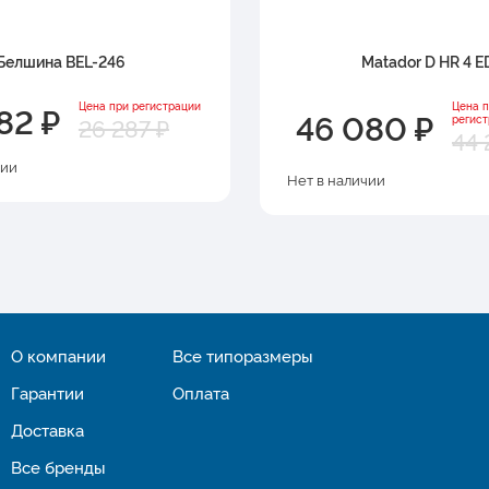
Белшина BEL-246
Matador D HR 4 E
82 ₽
Цена при регистрации
Цена 
46 080 ₽
регис
26 287 ₽
44 
чии
Нет в наличии
О компании
Все типоразмеры
Гарантии
Оплата
Доставка
Все бренды