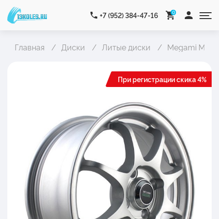
0
+7 (952) 384-47-16
Главная
Диски
Литые диски
Megami MGM-
При регистрации скика 4%