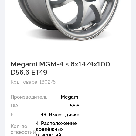
Megami MGM-4 s 6x14/4x100
D56.6 ET49
Код товара: 180275
Производитель:
Megami
DIA
56.6
ET
49 Вылет диска
4 Расположение
Kол-во
крепёжных
отверстий
отверстий