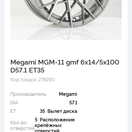
Megami MGM-11 gmf 6x14/5x100
D57.1 ET35
Код товара: 278290
Производитель:
Megami
DIA
57.1
ET
35 Вылет диска
5 Расположение
Kол-во
крепёжных
отверстий
отверстий