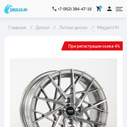
0
+7 (952) 384-47-16
Главная
Диски
Литые диски
Megami MGM-
При регистрации скика 4%