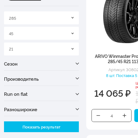
285
45
21
ARIVO Winmaster Pr
285/45 R21 11
Сезон
Артикул: 3080
8 шт. Поставка 5
Производитель
Ц
р
14 065 ₽
Run on flat
Разноширокие
Ширина
Показать результат
Высота