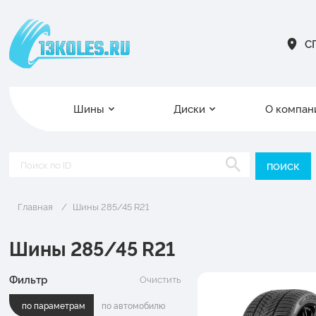
СП
Шины
Диски
О компан
Главная
Шины 285/45 R21
Шины 285/45 R21
Фильтр
Очистить
по параметрам
по автомобилю