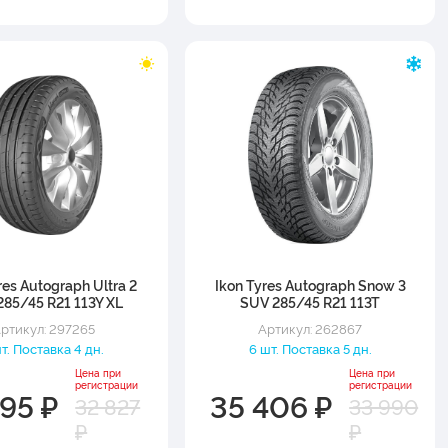
res Autograph Ultra 2
Ikon Tyres Autograph Snow 3
85/45 R21 113Y XL
SUV 285/45 R21 113T
ртикул: 297265
Артикул: 262867
шт. Поставка 4 дн.
6 шт. Поставка 5 дн.
Цена при
Цена при
регистрации
регистрации
195 ₽
35 406 ₽
32 827
33 990
₽
₽