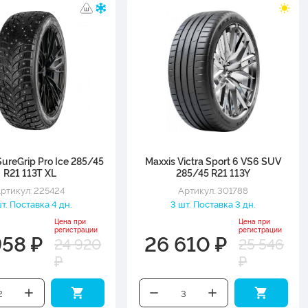
ureGrip Pro Ice 285/45
Maxxis Victra Sport 6 VS6 SUV
R21 113T XL
285/45 R21 113Y
ртикул: 225424
Артикул: 301788
т. Поставка 4 дн.
3 шт. Поставка 3 дн.
Цена при
Цена при
регистрации
регистрации
958 ₽
26 610 ₽
24 920
25 546
₽
₽