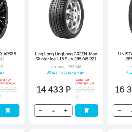
oX ARW 5
Ling Long LingLong GREEN-Max
UNIST
3H
Winter Ice I-15 SUV 285/45 R21
285
109T
23
Артикул: 258346
А
 дн.
88 шт. Поставка 4 дн.
4 ш
ена при
Цена при
егистрации
регистрации
14 433 ₽
16 3
13 502
13 856
₽
₽