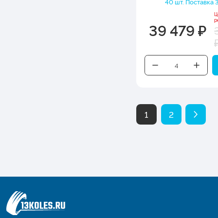
40 шт. Поставка 3
Ц
р
39 479 ₽
1
2