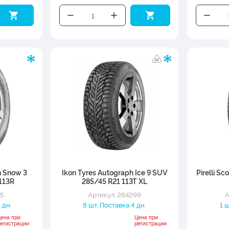
h Snow 3
Ikon Tyres Autograph Ice 9 SUV
Pirelli Sc
113R
285/45 R21 113T XL
45
Артикул: 264299
А
 дн.
8 шт. Поставка 4 дн.
1 
Цена при
Цена при
регистрации
регистрации