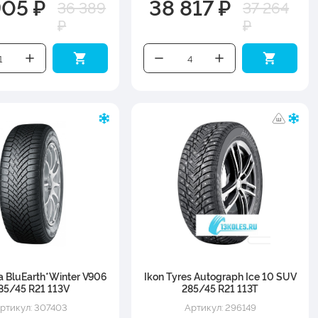
905 ₽
38 817 ₽
36 389
37 264
₽
₽
 BluEarth*Winter V906
Ikon Tyres Autograph Ice 10 SUV
85/45 R21 113V
285/45 R21 113T
ртикул: 307403
Артикул: 296149