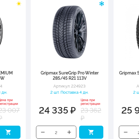
REMIUM
Gripmax SureGrip Pro Winter
Gripmax S
3W
285/45 R21 113V
74
Артикул: 224923
А
 дн.
2 шт. Поставка 4 дн.
2 ш
Цена при
Цена при
регистрации
регистрации
24 335 ₽
25 
23 007
23 362
₽
₽