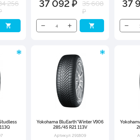
37 092 ₽
37 
34 256
35 608
₽
₽
Studless
Yokohama BluEarth*Winter V906
Yokohama
 113Q
285/45 R21 113V
2
07
Артикул: 291809
А