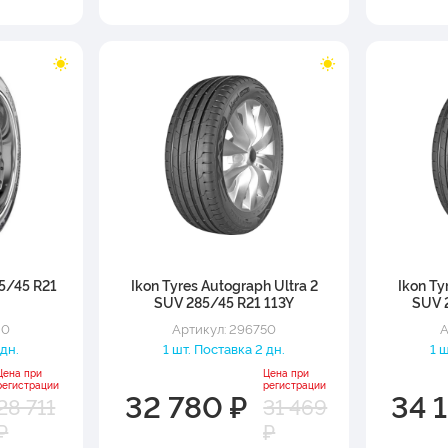
5/45 R21
Ikon Tyres Autograph Ultra 2
Ikon Ty
SUV 285/45 R21 113Y
SUV 2
20
Артикул: 296750
А
 дн.
1 шт. Поставка 2 дн.
1 
Цена при
Цена при
регистрации
регистрации
32 780 ₽
34 
28 711
31 469
₽
₽