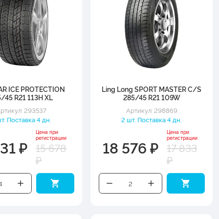
AR ICE PROTECTION
Ling Long SPORT MASTER C/S
/45 R21 113H XL
285/45 R21 109W
ртикул: 293537
Артикул: 298869
т. Поставка 4 дн.
2 шт. Поставка 4 дн.
Цена при
Цена при
регистрации
регистрации
31 ₽
18 576 ₽
15 678
17 833
₽
₽