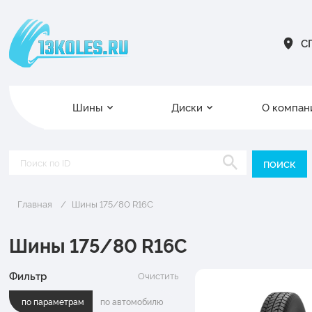
СП
Шины
Диски
О компан
Главная
Шины 175/80 R16C
Шины 175/80 R16C
Фильтр
Очистить
по параметрам
по автомобилю