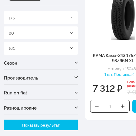
175
80
16C
КАМА Кама-243 175
98/96N XL
Сезон
Артикул: 1504
1 шт. Поставка 4
Производитель
Цена
7 312 ₽
регис
7 
Run on flat
Разноширокие
Ширина
Показать результат
Высота