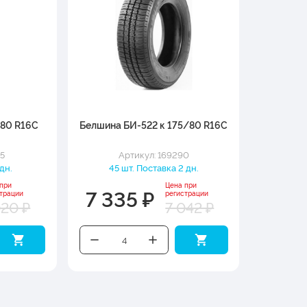
/80 R16C
Белшина БИ-522 к 175/80 R16C
65
Артикул: 169290
 дн.
45 шт. Поставка 2 дн.
 при
Цена при
7 335 ₽
трации
регистрации
020 ₽
7 042 ₽