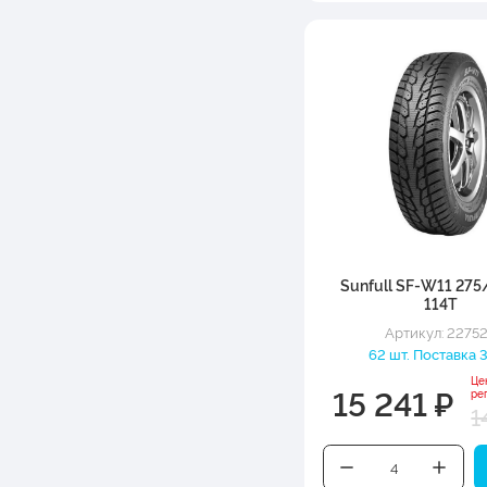
Sunfull SF-W11 275
114T
Артикул: 2275
62 шт. Поставка 3
Це
15 241 ₽
ре
1