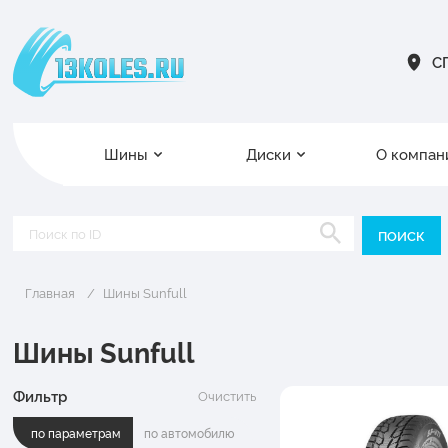
СП
Шины
Диски
О компан
Главная
Шины Sunfull
Шины Sunfull
Фильтр
Очистить
по параметрам
по автомобилю