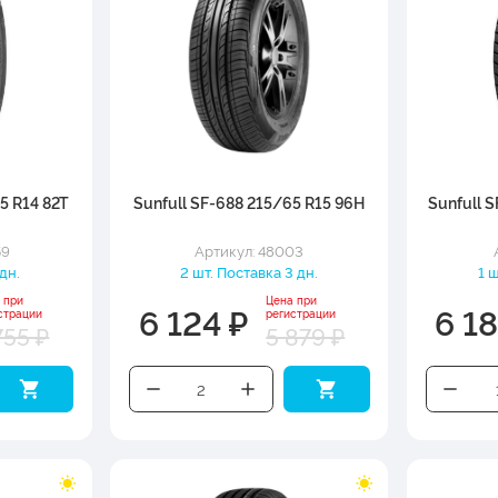
5 R14 82T
Sunfull SF-688 215/65 R15 96H
Sunfull 
59
Артикул: 48003
 дн.
2 шт. Поставка 3 дн.
1 
 при
Цена при
6 124 ₽
6 1
страции
регистрации
755 ₽
5 879 ₽