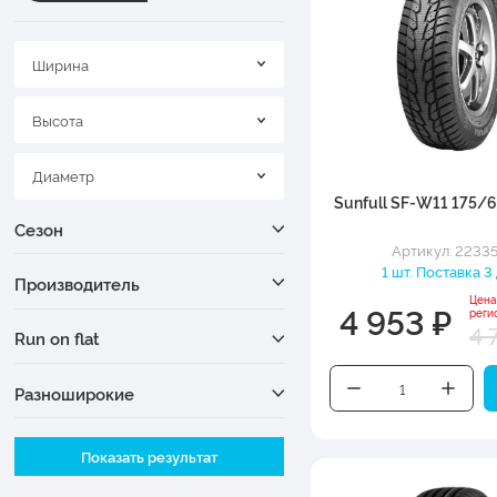
Ширина
Высота
Диаметр
Sunfull SF-W11 175/6
Сезон
Артикул: 2233
1 шт. Поставка 3
Производитель
Цена
4 953 ₽
реги
4 
Run on flat
Разноширокие
Ширина
Показать результат
Высота