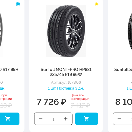
0 R17 99H
Sunfull MONT-PRO HP881
Sunfull 
225/45 R19 96W
90
Артикул: 187306
 дн.
1 шт. Поставка 3 дн.
1 
а при
Цена при
7 726 ₽
8 1
истрации
регистрации
113 ₽
7 417 ₽