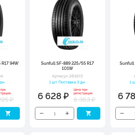
5 R17 94W
Sunfull SF-889 225/55 R17
Sunful
101W
94
Артикул: 283972
 дн.
1 шт. Поставка 3 дн.
1 
 при
Цена при
6 628 ₽
6 7
страции
регистрации
295 ₽
6 363 ₽