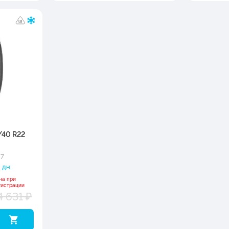
/40 R22
27
 дн.
на при
гистрации
4 631 ₽