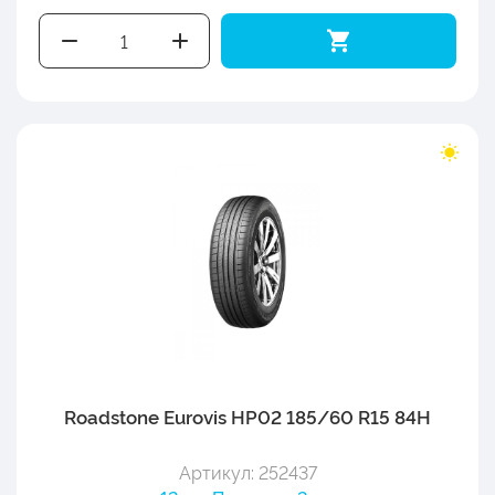
Roadstone Eurovis HP02 185/60 R15 84H
Артикул: 252437