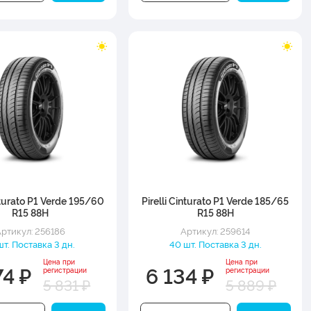
inturato P1 Verde 195/60
Pirelli Cinturato P1 Verde 185/65
R15 88H
R15 88H
ртикул: 256186
Артикул: 259614
шт. Поставка 3 дн.
40 шт. Поставка 3 дн.
Цена при
Цена при
74 ₽
6 134 ₽
регистрации
регистрации
5 831 ₽
5 889 ₽