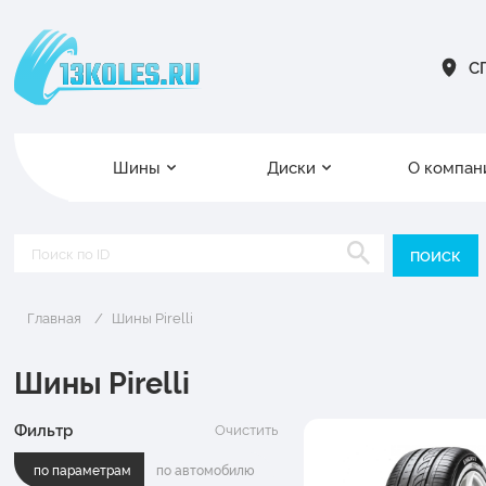
СП
Шины
Диски
О компан
Главная
Шины Pirelli
Шины Pirelli
Фильтр
Очистить
по параметрам
по автомобилю