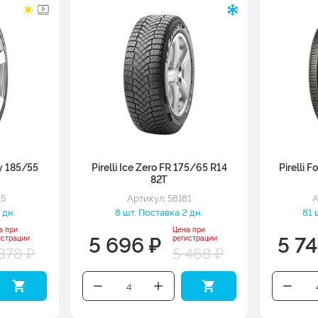
gy 185/55
Pirelli Ice Zero FR 175/65 R14
Pirelli 
82T
95
Артикул: 58181
А
 дн.
8 шт. Поставка 2 дн.
81 
а при
Цена при
5 696 ₽
5 74
истрации
регистрации
378 ₽
5 468 ₽