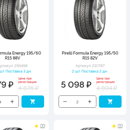
Formula Energy 195/60
Pirelli Formula Energy 195/50
R15 88V
R15 82V
ртикул: 295498
Артикул: 210787
шт. Поставка 3 дн.
2 шт. Поставка 2 дн.
Цена при
Цена при
79 ₽
5 098 ₽
регистрации
регистрации
4 876 ₽
4 894 ₽