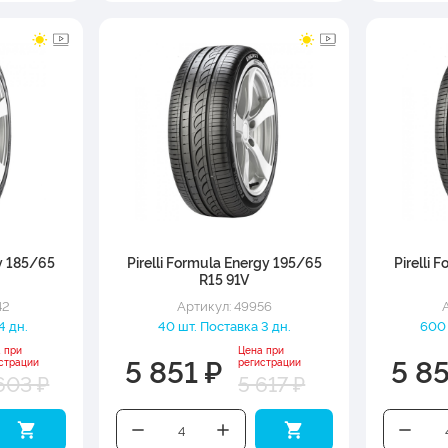
gy 185/65
Pirelli Formula Energy 195/65
Pirelli 
R15 91V
42
Артикул: 49956
4 дн.
40 шт. Поставка 3 дн.
600 
 при
Цена при
5 851 ₽
5 8
страции
регистрации
603 ₽
5 617 ₽