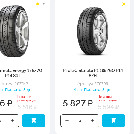
Formula Energy 175/70
Pirelli CInturato P1 185/60 R14
R14 84T
82H
ртикул: 287542
Артикул: 278799
шт. Поставка 3 дн.
4 шт. Поставка 3 дн.
Цена при
Цена при
6 ₽
5 827 ₽
регистрации
регистрации
5 516 ₽
5 594 ₽