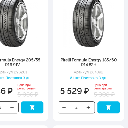
Formula Energy 205/55
Pirelli Formula Energy 185/60
R16 91V
R14 82H
ртикул: 296261
Артикул: 284392
шт. Поставка 3 дн.
81 шт. Поставка 3 дн.
Цена при
Цена при
46 ₽
5 529 ₽
регистрации
регистрации
5 036 ₽
5 308 ₽