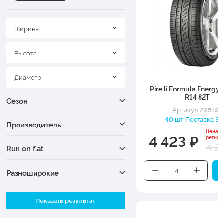
Ширина
Высота
Диаметр
Pirelli Formula Ener
R14 82T
Сезон
Артикул: 2954
40 шт. Поставка 3
Производитель
Цена
4 423 ₽
реги
4 
Run on flat
Разноширокие
Ширина
Показать результат
Высота