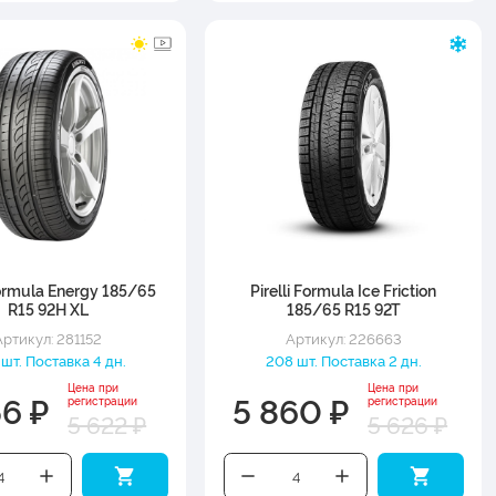
Formula Energy 185/65
Pirelli Formula Ice Friction
R15 92H XL
185/65 R15 92T
Артикул: 281152
Артикул: 226663
шт. Поставка 4 дн.
208 шт. Поставка 2 дн.
Цена при
Цена при
56 ₽
5 860 ₽
регистрации
регистрации
5 622 ₽
5 626 ₽