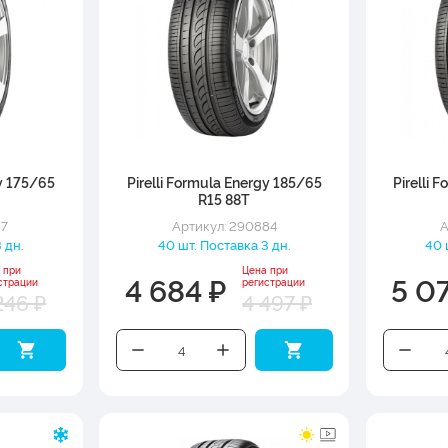
gy 175/65
Pirelli Formula Energy 185/65
Pirelli 
R15 88T
97
Артикул: 290884
А
 дн.
40 шт. Поставка 3 дн.
40 
 при
Цена при
4 684 ₽
5 0
страции
регистрации
246 ₽
4 497 ₽