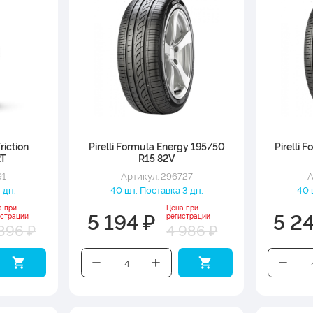
riction
Pirelli Formula Energy 195/50
Pirelli 
2T
R15 82V
91
Артикул: 296727
А
 дн.
40 шт. Поставка 3 дн.
40 
а при
Цена при
5 194 ₽
5 2
истрации
регистрации
896 ₽
4 986 ₽