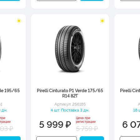
rde 195/65
Pirelli Cinturato P1 Verde 175/65
Pirelli C
R14 82T
61
Артикул: 256185
А
 дн.
4 шт. Поставка 3 дн.
18 
 при
Цена при
5 999 ₽
6 0
трации
регистрации
703 ₽
5 759 ₽