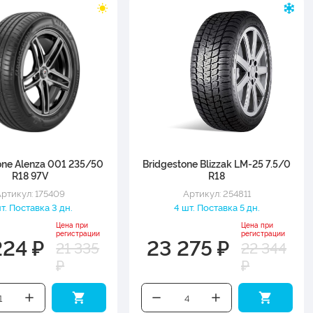
one Alenza 001 235/50
Bridgestone Blizzak LM-25 7.5/0
R18 97V
R18
ртикул: 175409
Артикул: 254811
шт. Поставка 3 дн.
4 шт. Поставка 5 дн.
Цена при
Цена при
регистрации
регистрации
224 ₽
23 275 ₽
21 335
22 344
₽
₽