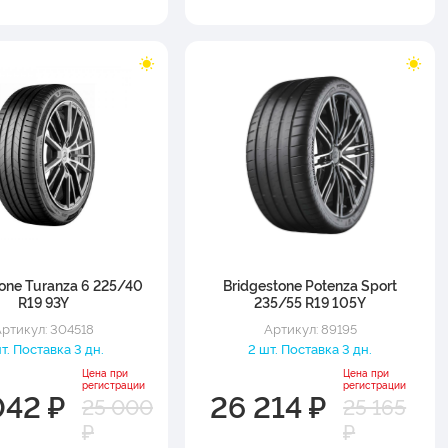
tone Turanza 6 225/40
Bridgestone Potenza Sport
R19 93Y
235/55 R19 105Y
ртикул: 304518
Артикул: 89195
шт. Поставка 3 дн.
2 шт. Поставка 3 дн.
Цена при
Цена при
регистрации
регистрации
042 ₽
26 214 ₽
25 000
25 165
₽
₽