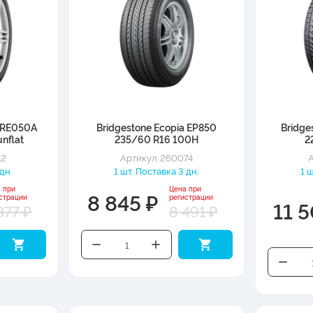
a RE050A
Bridgestone Ecopia EP850
Bridge
nflat
235/60 R16 100H
2
12
Артикул: 260074
А
 дн.
1 шт. Поставка 3 дн.
1 
 при
Цена при
8 845 ₽
страции
регистрации
11 
377 ₽
8 491 ₽