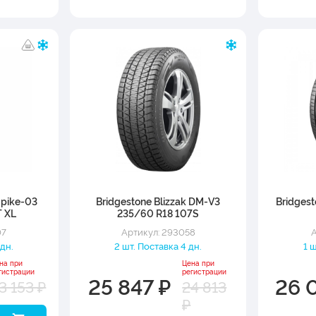
Spike-03
Bridgestone Blizzak DM-V3
Bridges
T XL
235/60 R18 107S
07
Артикул: 293058
А
 дн.
2 шт. Поставка 4 дн.
1 
на при
Цена при
гистрации
регистрации
25 847 ₽
26 
3 153 ₽
24 813
₽