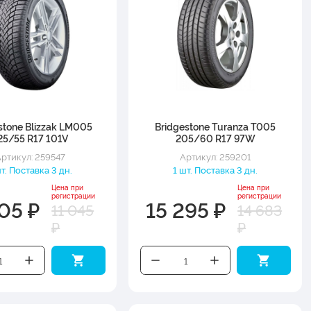
stone Blizzak LM005
Bridgestone Turanza T005
25/55 R17 101V
205/60 R17 97W
ртикул: 259547
Артикул: 259201
шт. Поставка 3 дн.
1 шт. Поставка 3 дн.
Цена при
Цена при
регистрации
регистрации
505 ₽
15 295 ₽
11 045
14 683
₽
₽