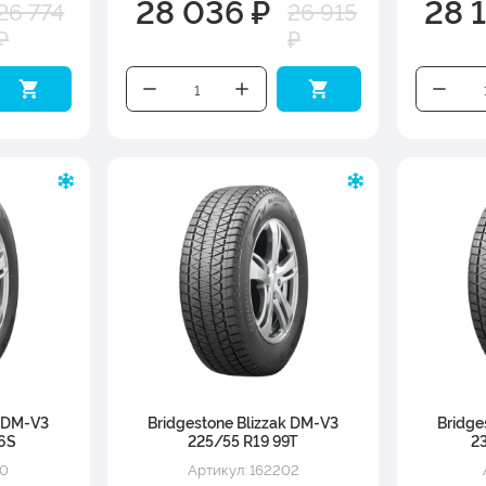
28 036 ₽
28 1
26 774
26 915
₽
₽
k DM-V3
Bridgestone Blizzak DM-V3
Bridge
6S
225/55 R19 99T
2
00
Артикул: 162202