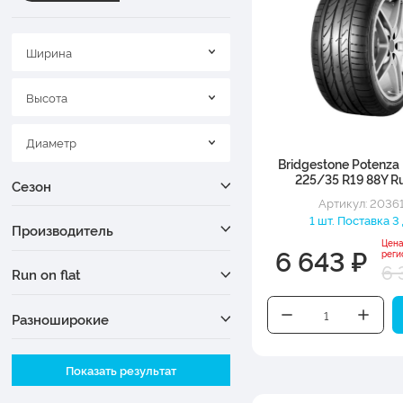
Ширина
Высота
Диаметр
Bridgestone Potenz
225/35 R19 88Y Ru
Сезон
Артикул: 2036
1 шт. Поставка 3
Производитель
Цена
6 643 ₽
реги
6 
Run on flat
Разноширокие
Ширина
Показать результат
Высота