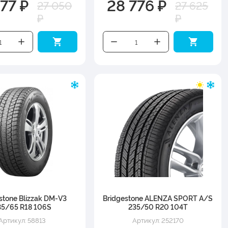
77 ₽
28 776 ₽
27 050
27 625
₽
₽
stone Blizzak DM-V3
Bridgestone ALENZA SPORT A/S
35/65 R18 106S
235/50 R20 104T
Артикул: 58813
Артикул: 252170