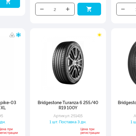
Spike-03
Bridgestone Turanza 6 255/40
Bridgest
 XL
R19 100Y
95
Артикул: 251415
А
 дн.
1 шт. Поставка 3 дн.
1 
Цена при
Цена при
регистрации
регистрации