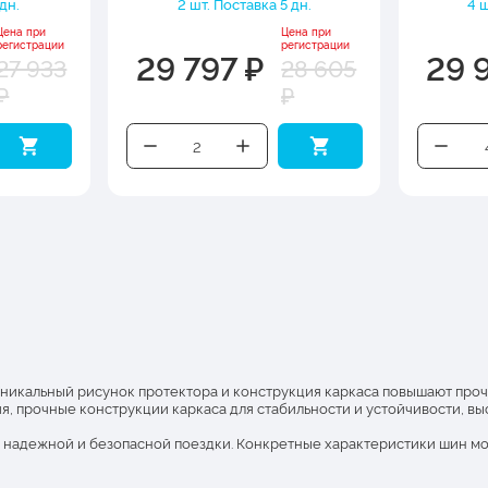
дн.
2 шт. Поставка 5 дн.
4 ш
Цена при
Цена при
регистрации
регистрации
29 797 ₽
29 
27 933
28 605
₽
₽
 Уникальный рисунок протектора и конструкция каркаса повышают проч
я, прочные конструкции каркаса для стабильности и устойчивости, в
 надежной и безопасной поездки. Конкретные характеристики шин мог