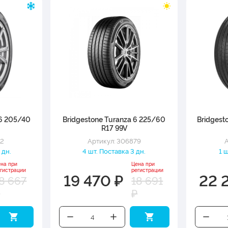
 6 205/40
Bridgestone Turanza 6 225/60
Bridgest
R17 99V
12
Артикул: 306879
А
 дн.
4 шт. Поставка 3 дн.
1 
на при
Цена при
гистрации
регистрации
19 470 ₽
22 
8 667
18 691
₽
₽