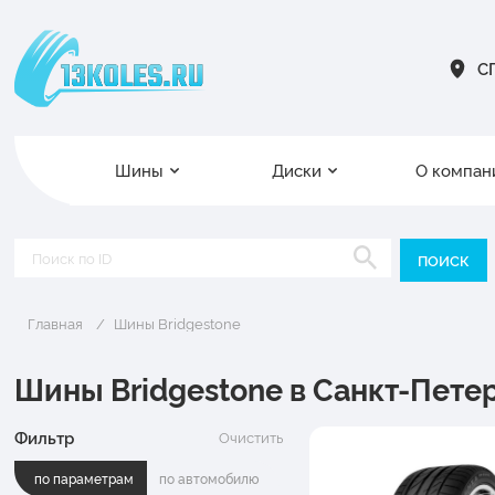
СП
Шины
Диски
О компан
Главная
Шины Bridgestone
Шины Bridgestone в Санкт-Пете
Фильтр
Очистить
по параметрам
по автомобилю