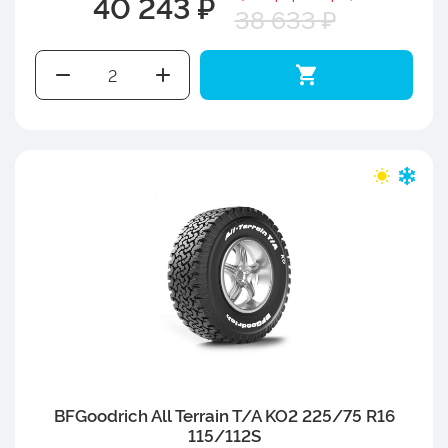
40 243 ₽
38 633 ₽
BFGoodrich All Terrain T/A KO2 225/75 R16
115/112S