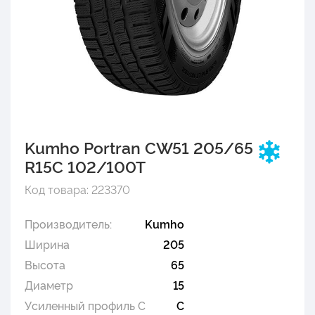
Kumho Portran CW51 205/65
R15C 102/100T
Код товара: 223370
Производитель:
Kumho
Ширина
205
Высота
65
Диаметр
15
Усиленный профиль C
C