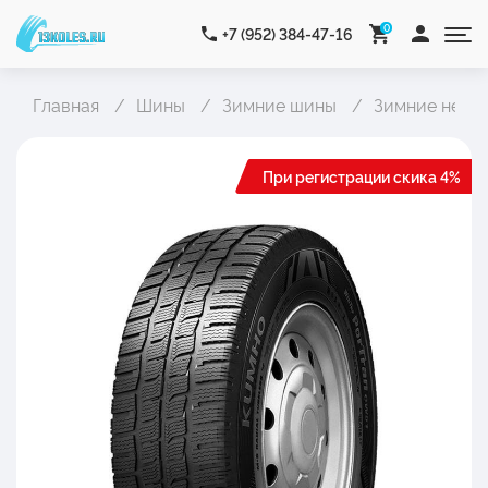
0
+7 (952) 384-47-16
Главная
Шины
Зимние шины
Зимние неши
При регистрации скика 4%