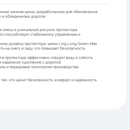
нные зимние шины, разработанные для обеспечения
 и обледенелых дорогах.
 смесь и уникальный рисунок протектора
то способствует стабильному управлению и
ому дизайну протектора, шины Ling Long Green-Max
ь на снегу и льду, что повышает безопасность
 в протекторе эффективно отводят воду и слякоть,
 надёжное сцепление с дорогой.
лы и передовые технологии производства
тех, кто ценит безопасность, комфорт и надёжность