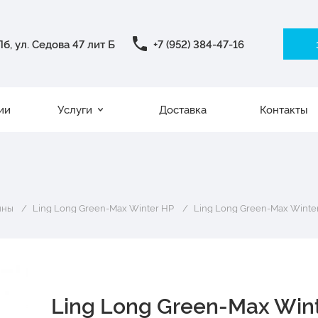
б, ул. Седова 47 лит Б
+7 (952) 384-47-16
ии
Услуги
Доставка
Контакты
ины
Ling Long Green-Max Winter HP
Ling Long Green-Max Winter
Ling Long Green-Max Win