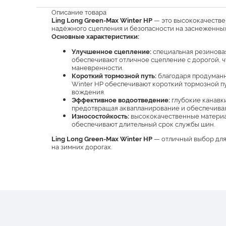
Описание товара
Ling Long Green-Max Winter HP
— это высококачестве
надёжного сцепления и безопасности на заснеженных
Основные характеристики:
Улучшенное сцепление:
специальная резиновая
обеспечивают отличное сцепление с дорогой, ч
маневренности.
Короткий тормозной путь:
благодаря продуманн
Winter HP обеспечивают короткий тормозной пут
вождения.
Эффективное водоотведение:
глубокие канавки
предотвращая аквапланирование и обеспечивая
Износостойкость:
высококачественные материа
обеспечивают длительный срок службы шин.
Ling Long Green-Max Winter HP
— отличный выбор для 
на зимних дорогах.