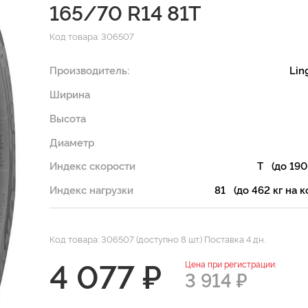
165/70 R14 81T
Код товара: 306507
Производитель:
Lin
Ширина
Высота
Диаметр
Индекс скорости
T (до 190
Индекс нагрузки
81 (до 462 кг на к
Код товара: 306507 (доступно 8 шт.) Поставка 4 дн.
4 077 ₽
Цена при регистрации:
3 914 ₽