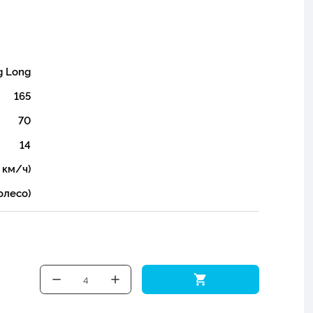
g Long
165
70
14
 км/ч)
олесо)