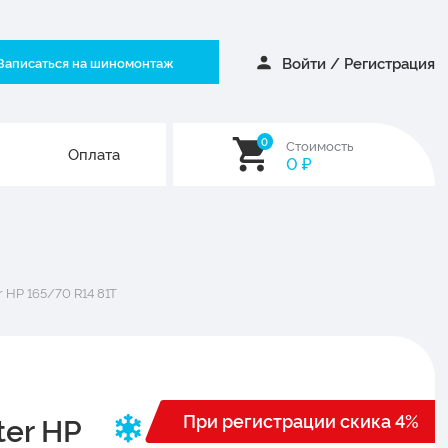
Войти
/
Регистрация
Записаться на шиномонтаж
0
Стоимость
Оплата
0
₽
 HP 165/70 R14 81T
При регистрации скика 4%
ter HP