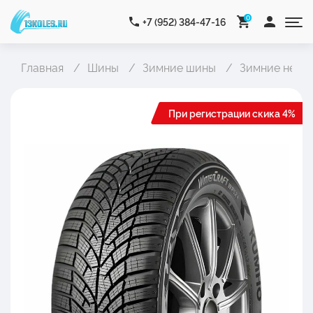
0
+7 (952) 384-47-16
Главная
Шины
Зимние шины
Зимние неши
При регистрации скика 4%