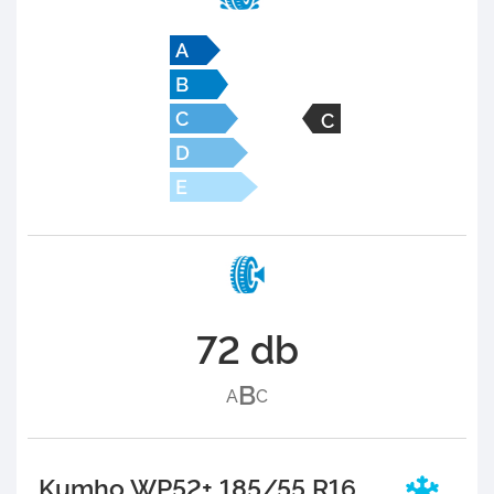
C
72 db
B
A
C
Kumho WP52+ 185/55 R16