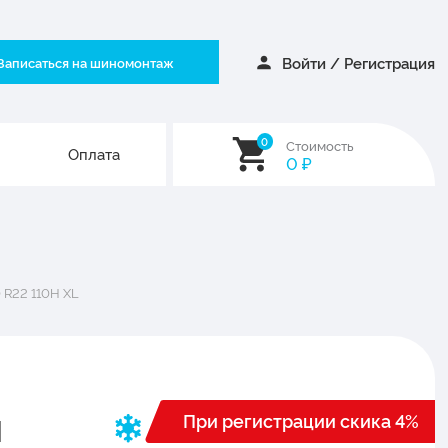
Войти
/
Регистрация
Записаться на шиномонтаж
0
Стоимость
Оплата
0
₽
 R22 110H XL
При регистрации скика 4%
N