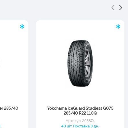
ter 285/40
Yokohama iceGuard Studless G075
285/40 R22 110Q
Артикул: 295874
.
40 шт. Поставка 3 дн.