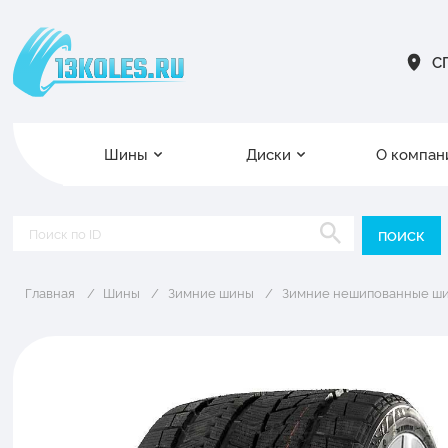
СП
Шины
Диски
О компан
Главная
Шины
Зимние шины
Зимние нешипованные ш