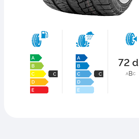
72 
B
A
C
C
C