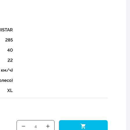
ISTAR
285
40
22
 км/ч)
олесо)
XL