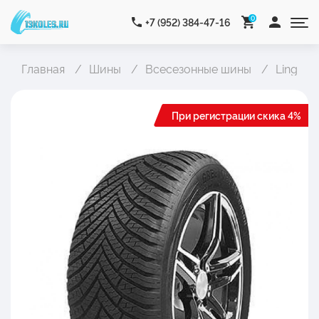
0
+7 (952) 384-47-16
Главная
Шины
Всесезонные шины
Ling Lo
При регистрации скика 4%