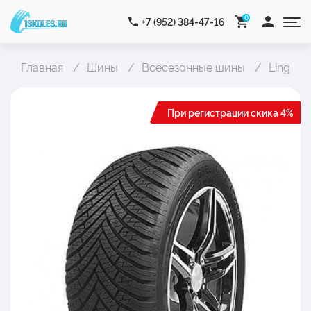
0
+7 (952) 384-47-16
Главная
Шины
Всесезонные шины
Ling Lo
При регистрации скика 4%