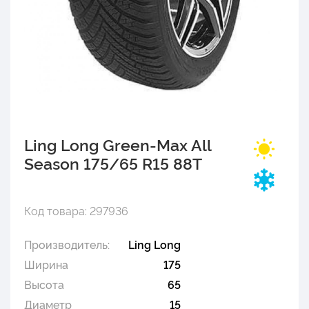
Ling Long Green-Max All
Season 175/65 R15 88T
Код товара: 297936
Производитель:
Ling Long
Ширина
175
Высота
65
Диаметр
15