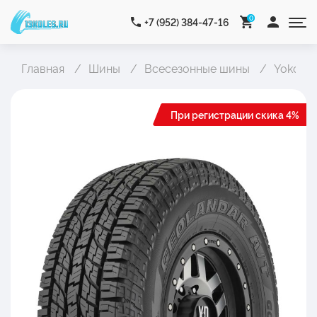
0
+7 (952) 384-47-16
Главная
Шины
Всесезонные шины
Yokoha
При регистрации скика 4%