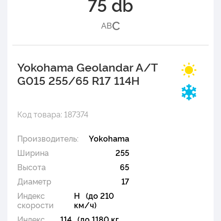
75 db
C
A
B
Yokohama Geolandar A/T
G015 255/65 R17 114H
Код товара: 187374
Производитель:
Yokohama
Ширина
255
Высота
65
Диаметр
17
Индекс
H (до 210
скорости
км/ч)
Индекс
114 (до 1180 кг