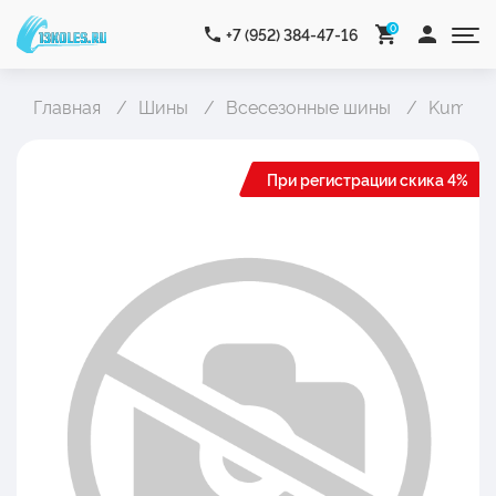
0
+7 (952) 384-47-16
Главная
Шины
Всесезонные шины
Kumho 
При регистрации скика 4%