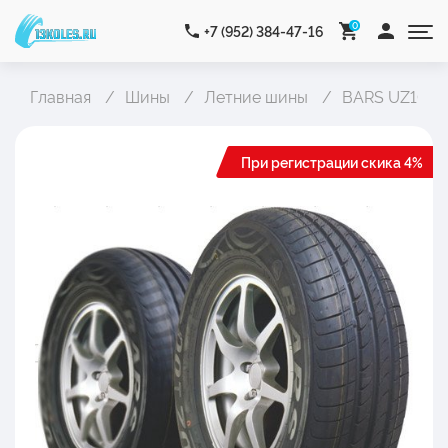
0
+7 (952) 384-47-16
Главная
Шины
Летние шины
BARS UZ100
При регистрации скика 4%