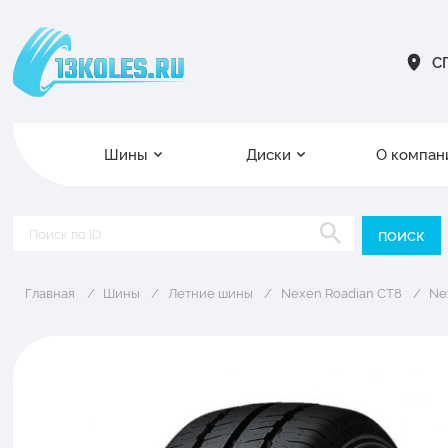
СП
Шины
Диски
О компан
Главная
Шины
Летние шины
Nexen Roadian CT8
Ne