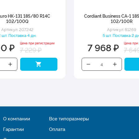
uro НК-131 185/80 R14C
Cordiant Business CA-1 1
102/100Q
102/100R
Артикул: 207242
Артикул: 81269
2 шт. Поставка 4 дн.
5 шт. Поставка 2 дн
30 ₽
7 968 ₽
Цена при регистрации
Цена при
7 229 ₽
7 64
О компании
Все типоразмеры
Гарантии
Оплата