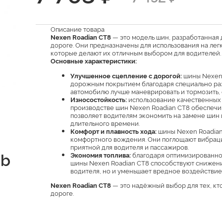
Описание товара
Nexen Roadian CT8
— это модель шин, разработанная 
дороге. Они предназначены для использования на ле
которые делают их отличным выбором для водителей.
Основные характеристики:
Улучшенное сцепление с дорогой:
шины Nexen 
дорожным покрытием благодаря специально раз
автомобилю лучше маневрировать и тормозить, 
Износостойкость:
использование качественных 
производстве шин Nexen Roadian CT8 обеспечива
позволяет водителям экономить на замене шин
длительного времени.
Комфорт и плавность хода:
шины Nexen Roadian
комфортного вождения. Они поглощают вибрации
приятной для водителя и пассажиров.
db
Экономия топлива:
благодаря оптимизированном
шины Nexen Roadian CT8 способствуют снижению
водителя, но и уменьшает вредное воздействи
Nexen Roadian CT8
— это надёжный выбор для тех, кт
дороге.