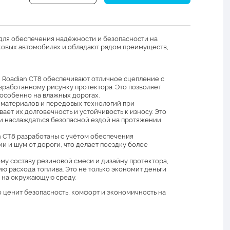
для обеспечения надёжности и безопасности на
гковых автомобилях и обладают рядом преимуществ,
Roadian CT8 обеспечивают отличное сцепление с
работанному рисунку протектора. Это позволяет
особенно на влажных дорогах.
материалов и передовых технологий при
ет их долговечность и устойчивость к износу. Это
 и наслаждаться безопасной ездой на протяжении
 CT8 разработаны с учётом обеспечения
 и шум от дороги, что делает поездку более
у составу резиновой смеси и дизайну протектора,
 расхода топлива. Это не только экономит деньги
е на окружающую среду.
о ценит безопасность, комфорт и экономичность на