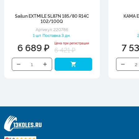
Sailun EXTMILE SL87N 185/80 R14C
КАМА E
102/100Q
Артикул: 220786
1 шт. Поставка 3 дн.
6 689 ₽
7 5
Цена при регистрации
6 421 ₽