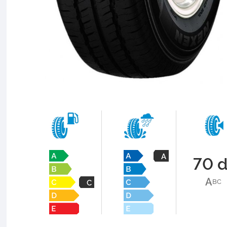
A
70 
A
B
C
C