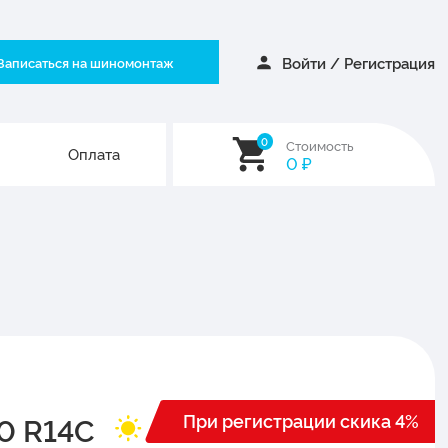
Войти
/
Регистрация
Записаться на шиномонтаж
0
Стоимость
Оплата
0
₽
При регистрации скика 4%
0 R14C