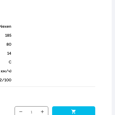
Nexen
185
80
14
C
 км/ч)
2/100