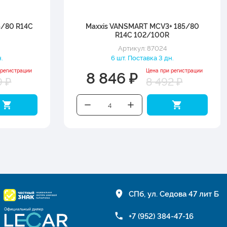
85/80 R14C
Maxxis VANSMART MCV3+ 185/80
R14C 102/100R
Артикул: 87024
.
6 шт. Поставка 3 дн.
8 846 ₽
 регистрации
Цена при регистрации
9 ₽
8 492 ₽
СПб, ул. Седова 47 лит Б
+7 (952) 384-47-16