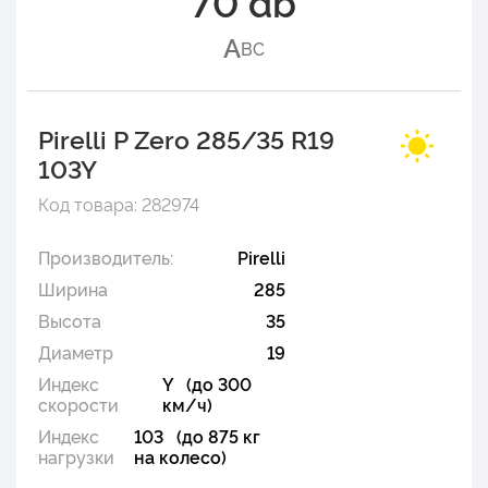
70 db
A
B
C
Pirelli P Zero 285/35 R19
103Y
Код товара: 282974
Производитель:
Pirelli
Ширина
285
Высота
35
Диаметр
19
Индекс
Y (до 300
скорости
км/ч)
Индекс
103 (до 875 кг
нагрузки
на колесо)