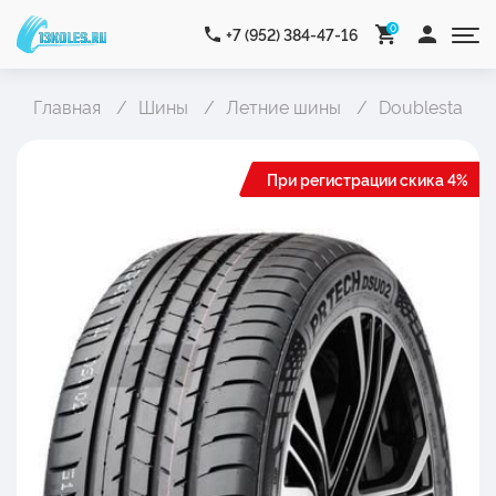
0
+7 (952) 384-47-16
Главная
Шины
Летние шины
Doublestar D
При регистрации скика 4%