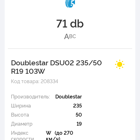
71 db
A
B
C
Doublestar DSU02 235/50
R19 103W
Код товара: 208334
Производитель:
Doublestar
Ширина
235
Высота
50
Диаметр
19
Индекс
W (до 270
скорости
км/ч)