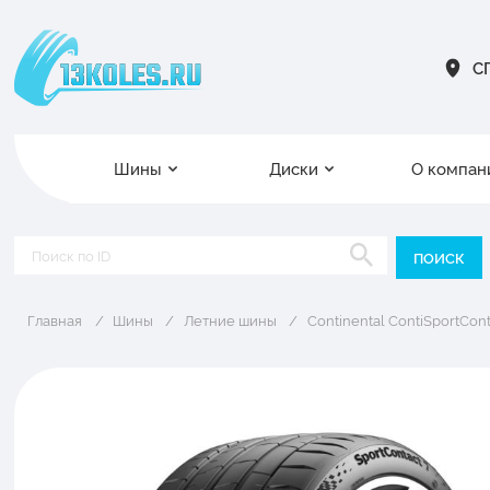
СП
Шины
Диски
О компан
Главная
Шины
Летние шины
Continental ContiSportCont