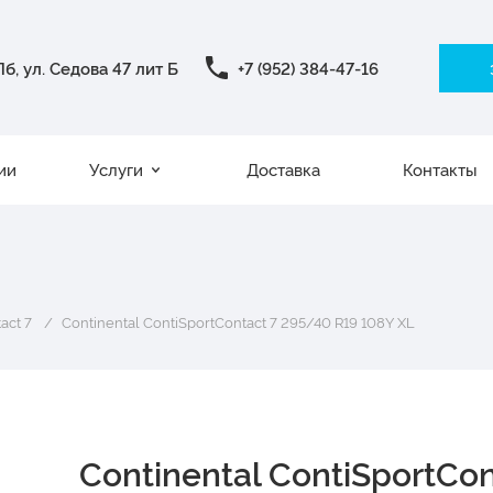
б, ул. Седова 47 лит Б
+7 (952) 384-47-16
ии
Услуги
Доставка
Контакты
act 7
Continental ContiSportContact 7 295/40 R19 108Y XL
Continental ContiSportCon