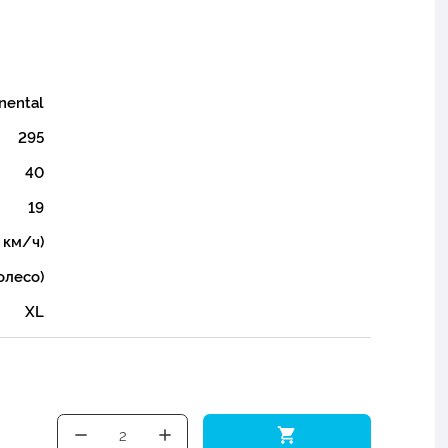
nental
295
40
19
 км/ч)
олесо)
XL