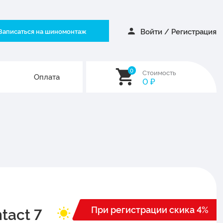
Войти
/
Регистрация
Записаться на шиномонтаж
0
Стоимость
Оплата
0
₽
При регистрации скика 4%
tact 7