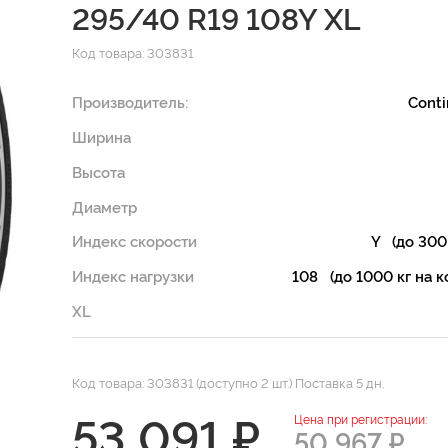
295/40 R19 108Y XL
Код товара: 303831
Производитель:
Conti
Ширина
Высота
Диаметр
Индекс скорости
Y (до 300
Индекс нагрузки
108 (до 1000 кг на к
XL
Код товара: 303831 (доступно 2 шт.) Поставка 5 дн.
53 091 ₽
Цена при регистрации:
50 967 ₽