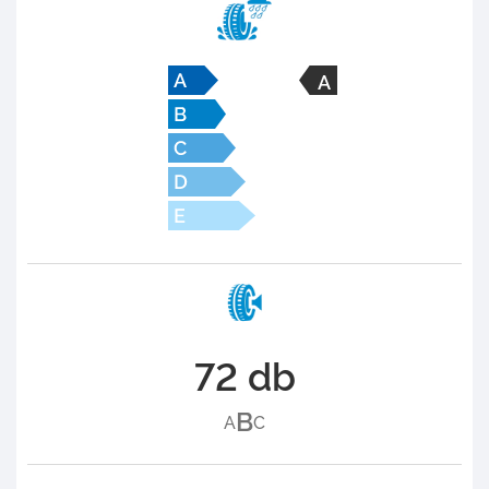
A
72 db
B
A
C