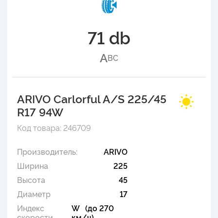
71 db
A
B
C
ARIVO Carlorful A/S 225/45
R17 94W
Код товара: 246709
Производитель:
ARIVO
Ширина
225
Высота
45
Диаметр
17
Индекс
W (до 270
скорости
км/ч)