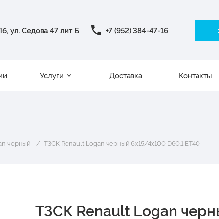
б, ул. Седова 47 лит Б
+7 (952) 384-47-16
ии
Услуги
Доставка
Контакты
an черный
ТЗСК Renault Logan черный 6x15/4x100 D60.1 ET40
ТЗСК Renault Logan чер