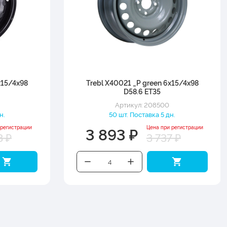
x15/4x98
Trebl X40021 _P green 6x15/4x98
D58.6 ET35
Артикул: 208500
н.
50 шт. Поставка 5 дн.
3 893 ₽
 регистрации
Цена при регистрации
3 ₽
3 737 ₽