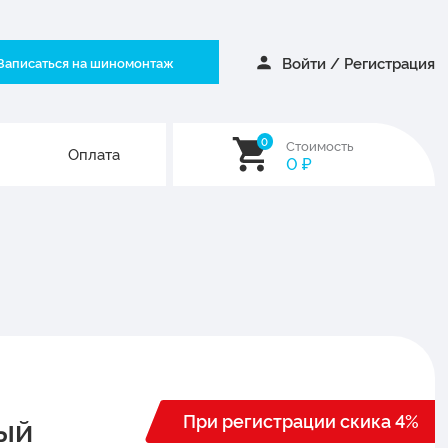
Войти
/
Регистрация
Записаться на шиномонтаж
0
Стоимость
Оплата
0
₽
При регистрации скика 4%
ный