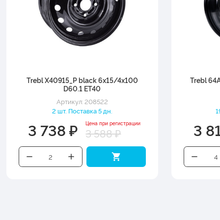
Trebl X40915_P black 6x15/4x100
Trebl 64
D60.1 ET40
Артикул: 208522
2 шт. Поставка 5 дн.
1
3 738 ₽
3 8
Цена при регистрации
3 588 ₽