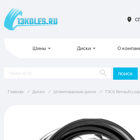
СП
Шины
Диски
О компан
Главная
Диски
Штампованные диски
ТЗСК Renault Log