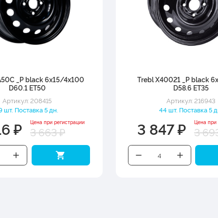
A50C _P black 6x15/4x100
Trebl X40021 _P black 6
D60.1 ET50
D58.6 ET35
Артикул: 208415
Артикул: 216943
9 шт. Поставка 5 дн.
44 шт. Поставка 5 д
16 ₽
3 847 ₽
Цена при регистрации
Цена при
3 663 ₽
3 69