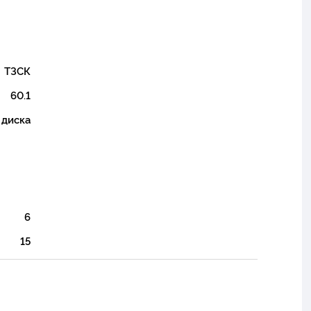
ТЗСК
60.1
 диска
6
15