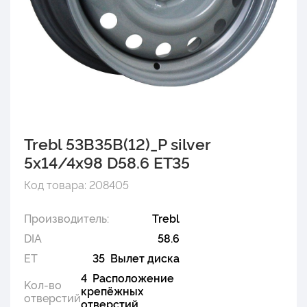
Trebl 53B35B(12)_P silver
5x14/4x98 D58.6 ET35
Код товара: 208405
Производитель:
Trebl
DIA
58.6
ET
35 Вылет диска
4 Расположение
Kол-во
крепёжных
отверстий
отверстий