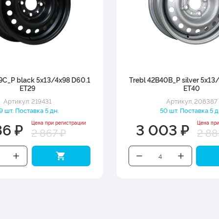
9C_P black 5x13/4x98 D60.1
Trebl 42B40B_P silver 5x13
ET29
ET40
Артикул: 219431
Артикул: 208387
9 шт. Поставка 5 дн.
50 шт. Поставка 5 д
86 ₽
3 003 ₽
Цена при регистрации
Цена пр
2 867 ₽
2 88