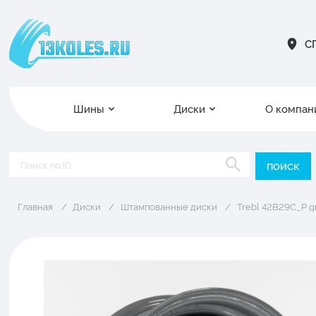
СП
Шины
Диски
О компан
Главная
Диски
Штампованные диски
Trebl 42B29C_P g