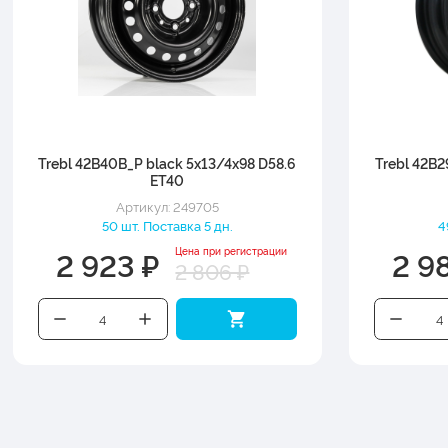
Trebl 42B40B_P black 5x13/4x98 D58.6
Trebl 42B2
ET40
Артикул: 249705
50 шт. Поставка 5 дн.
4
2 923 ₽
2 9
Цена при регистрации
2 806 ₽