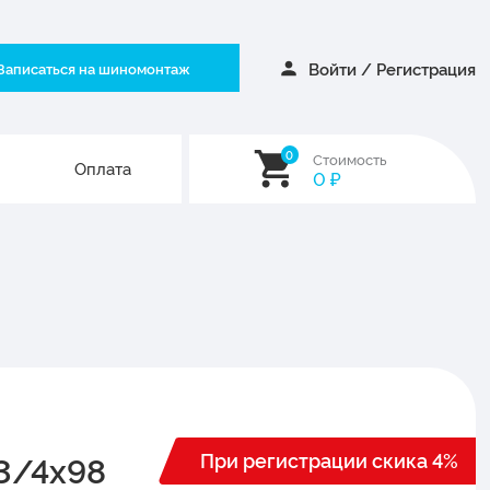
Войти
/
Регистрация
Записаться на шиномонтаж
0
Стоимость
Оплата
0
₽
При регистрации скика 4%
13/4x98