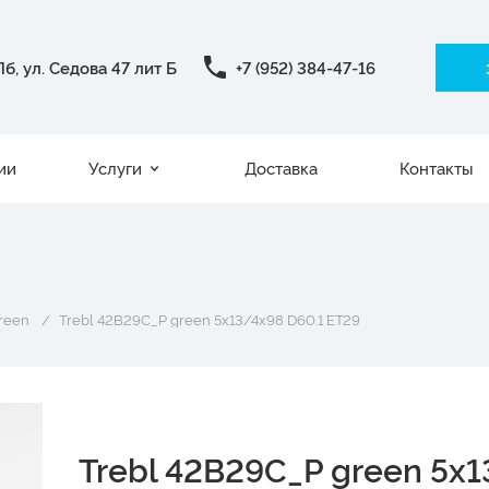
б, ул. Седова 47 лит Б
+7 (952) 384-47-16
ии
Услуги
Доставка
Контакты
reen
Trebl 42B29C_P green 5x13/4x98 D60.1 ET29
Trebl 42B29C_P green 5x