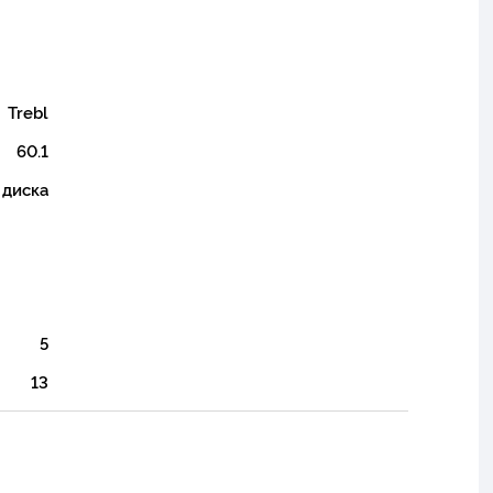
Trebl
60.1
 диска
5
13