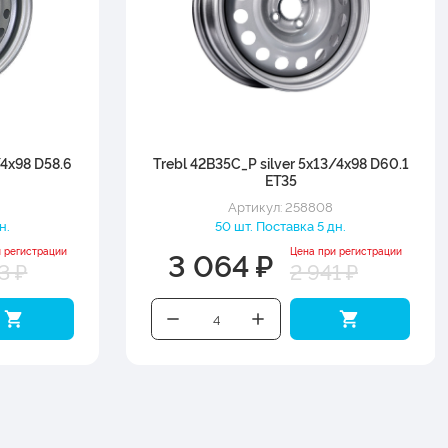
/4x98 D58.6
Trebl 42B35C_P silver 5x13/4x98 D60.1
ET35
Артикул: 258808
н.
50 шт. Поставка 5 дн.
3 064 ₽
и регистрации
Цена при регистрации
3 ₽
2 941 ₽