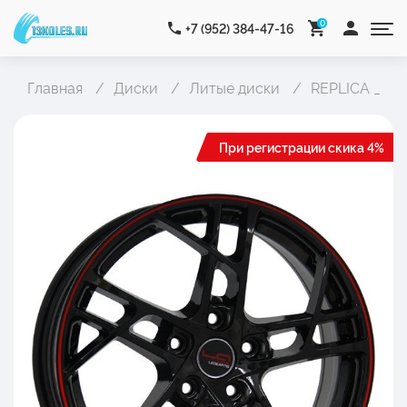
0
+7 (952) 384-47-16
Главная
Диски
Литые диски
REPLICA _Con
При регистрации скика 4%