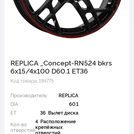
REPLICA _Concept-RN524 bkrs
6x15/4x100 D60.1 ET36
Код товара: 184775
Производитель:
REPLICA
DIA
60.1
ET
36 Вылет диска
4 Расположение
Kол-во
крепёжных
отверстий
отверстий