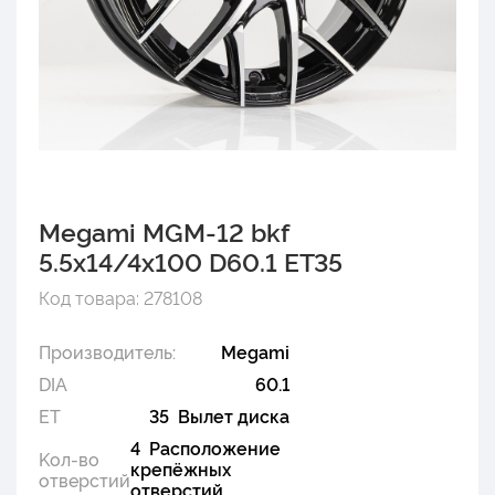
Megami MGM-12 bkf
5.5x14/4x100 D60.1 ET35
Код товара: 278108
Производитель:
Megami
DIA
60.1
ET
35 Вылет диска
4 Расположение
Kол-во
крепёжных
отверстий
отверстий