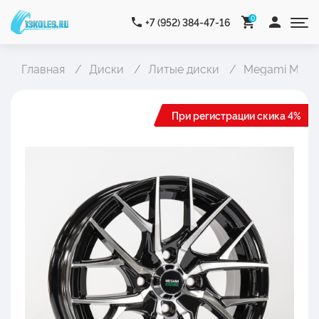
0
+7 (952) 384-47-16
Главная
Диски
Литые диски
Megami MGM-
При регистрации скика 4%